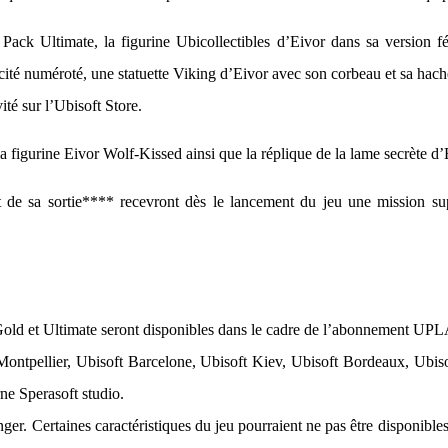
e Pack Ultimate, la figurine Ubicollectibles d’Eivor dans sa version f
ité numéroté, une statuette Viking d’Eivor avec son corbeau et sa hache 
ité sur l’Ubisoft Store.
figurine Eivor Wolf-Kissed ainsi que la réplique de la lame secrète d’
de sa sortie**** recevront dès le lancement du jeu une mission sup
Gold et Ultimate seront disponibles dans le cadre de l’abonnement UP
 Montpellier, Ubisoft Barcelone, Ubisoft Kiev, Ubisoft Bordeaux, Ubis
rne Sperasoft studio.
anger. Certaines caractéristiques du jeu pourraient ne pas être disponibl