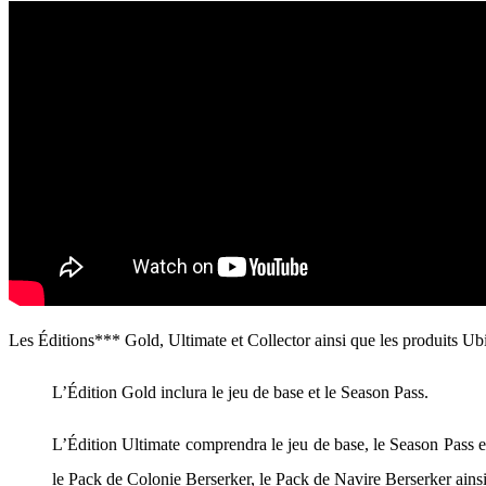
Les Éditions*** Gold, Ultimate et Collector ainsi que les produits Ub
L’Édition Gold inclura le jeu de base et le Season Pass.
L’Édition Ultimate comprendra le jeu de base, le Season Pass e
le Pack de Colonie Berserker, le Pack de Navire Berserker ains