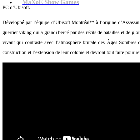
MaXoE Show Games
PC d’Ubisoft.
Développé par l’équipe d’Ubisoft Montréal** à l’origine d’Assassin’
guerrier viking qui a grandi bercé par des récits de batailles et de 
vivant qui contraste avec l’atmosphère brutale des Âges Sombres d
construction et l’extension de leur colonie et devront tout faire pour re