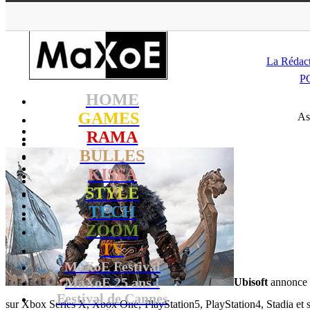
MaXoE
>
GAMES
La Rédac
P
HOME
GAMES
Ass
RAMA
BULLES
KISSA
STYLE
TECH
ZOOM
TV
MaXoE Festival
MaXoE 25 ans !
Ubisoft
annonce 
Festival de Cannes
sur Xbox Series X, Xbox One, PlayStation5, PlayStation4, Stadia et 