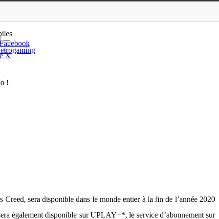
 supports, éditions e…
iles
Facebook
etrogaming
e X
éo !
’s Creed, sera disponible dans le monde entier à la fin de l’année 2020
u sera également disponible sur UPLAY+*, le service d’abonnement sur