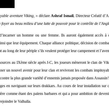
oyable aventure Viking,
» déclare
Ashraf Ismail
, Directeur Créatif d’A
au foyer au beau milieu d’une lutte de pouvoir pour le contrôle de l’Angl
r d’incarner un homme ou une femme. Ils auront également accès à de
e ainsi que leur équipement. Chaque alliance politique, décision de comb
 au long de leur périple s’ils veulent protéger leur campement et l’aveni
sources au IXème siècle après J-C, les joueurs mèneront le clan de Viki
nner un nouvel avenir pour leur clan et revivront les combats impitoya
contre la plus grande variété d’ennemis jamais proposée dans Assassin’s
ges en naviguant sur leurs drakkars. Au cours de leur installation sur c
re comme étant des païens barbares et qui a pour ambition de devenir 
ejoindre le Valhalla.