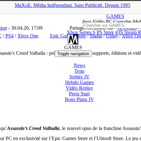
MaXoE.
Média
Indépendant.
▲
Sans Pub
licité
.
Depuis 1995
>
Downloads
>
PC
>
Assassin’s Creed Valhalla : présentation, sortie et
GAMES
Jeux
Vidéo
PC Consoles Mob
tion
- 30.04.20, 17:09
Partager cet article sur
X/Twitter
Xbox Series S
PS Store
iOS
Steam
R
C
/
PS4
/
Xbox One
Epic Games Store
/
Stadia
/
Uplay
/
Xbox On
GAMES
assin’s Creed Valhalla : présentation, sortie et supports, éditions et vid
Toggle navigation
News
Tests
Sorties
JV
Hebdo Games
Vidéo
Replay
Press Start
Bons Plans
JV
qu’
Assassin’s Creed Valhalla
, le nouvel opus de la franchise Assassin
sur PC en exclusivité sur l’Epic Games Store et l’Ubisoft Store. Le je