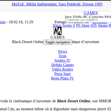
MaXoE.
Média
Indépendant.
▲
Sans Pub
licité
.
Depuis 1995
AMES
>
Downloads
>
PC
>
Black Desert Online dévoile sa cinématiq
GAMES
Jeux
Vidéo
PC Consoles Mob
tion
- 18.02.16, 11:29
Partager cet article sur
X/Twitter
Xbox Series S
PS Store
iOS
Steam
R
PC
GAMES
Black Desert Online dévoile sa cinématique d’ouverture
Toggle navigation
News
Tests
Sorties
JV
Hebdo Games
Vidéo
Replay
Press Start
Bons Plans
JV
voile la cinématique d’ouverture de
Black Desert Online
, son MMORPG
ntral City, au moment même où la légendaire mais dangereuse pierre Eli