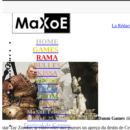
MaXoE
>
G
La Rédac
HOME
GAMES
RAMA
BULLES
KISSA
STYLE
TECH
ZOOM
TV
MaXoE Festival
MaXoE 25 ans !
Daum Games
dé
Festival de Cannes
star Tay Zonday, la vidéo offre aux joueurs un aperçu du destin de Ce