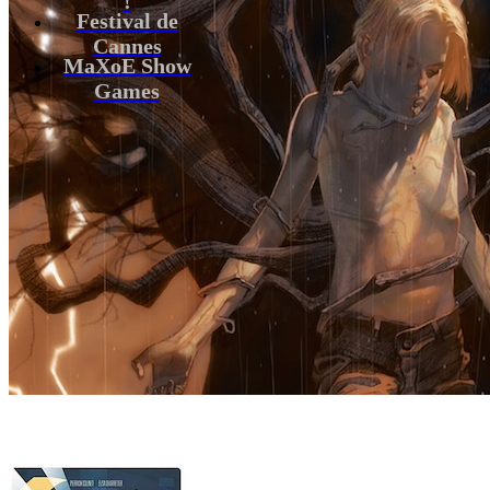
Festival de
Cannes
MaXoE Show
Games