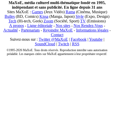
MaXoE, média culturel multi-thématique fondé en 1995,
indépendant et sans publicité. En ligne depuis 31 ans
Sites MaXoE :
Games
(Jeux Vidéo)
Rama
(Cinéma, Musique)
Bulles
(BD, Comics)
Kissa
(Manga, Japon)
Style
(Expo, Design)
Tech
(Hi-tech, Geek)
Zoom
(Société, Sport)
TV
(Emissions)
A propos
-
Ligne éditoriale
-
Nos sites
-
Nos Rendez-Vous
-
Actualité
-
Partenariats
-
Rejoindre MaXoE
-
Informations légales
-
Contact
Suivez-nous sur :
Twitter @MaXoE
|
Facebook
|
Youtube
|
SoundCloud
|
Twitch
|
RSS
©1995-2026 MaXoE. Tous droits réservés. Reproduction interdite sans autorisation
préalable. Les marques citées sur MaXoE appartiennent à leur propriétaire respectif.