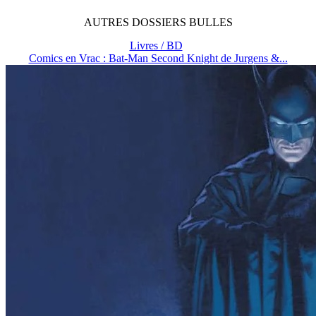
AUTRES
DOSSIERS
BULLES
Livres / BD
Comics en Vrac : Bat-Man Second Knight de Jurgens &...