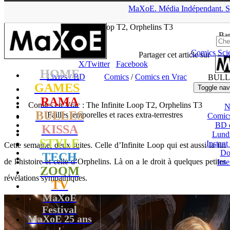
▲
MaXoE.
Média
Indépendant.
S
MaXoE
>
RAMA
>
Dossiers
>
Livres / BD
>
Comics en Vrac :
The Infinite Loop T2, Orphelins T3
Ban
Comics
Sci
tof
- 18.02.16, 12:16
Partager cet article sur
X/Twitter
Facebook
HOME
Livres / BD
Comics
/
Comics en Vrac
BULL
GAMES
Toggle nav
RAMA
Comics en Vrac : The Infinite Loop T2, Orphelins T3
N
BULLES
Failles temporelles et races extra-terrestres
Comic
BD 
KISSA
Lund
STYLE
Instant
Cette semaine, deux suites. Celle d’Infinite Loop qui est aussi la fin
Do
TECH
de l’histoire et celle d’Orphelins. Là on a le droit à quelques petites
Int
ZOOM
révélations sympathiques.
TV
MaXoE
Festival
MaXoE 25 ans
!