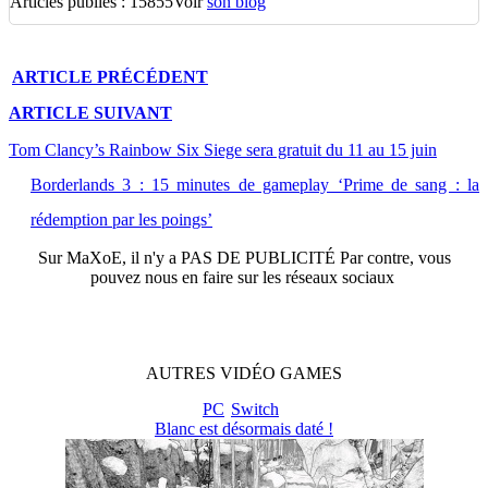
Articles publiés : 15855
Voir
son blog
ARTICLE
PRÉCÉDENT
ARTICLE
SUIVANT
Tom Clancy’s Rainbow Six Siege sera gratuit du 11 au 15 juin
Borderlands 3 : 15 minutes de gameplay ‘Prime de sang : la
rédemption par les poings’
Sur
MaXoE
, il n'y a
PAS DE PUBLICITÉ
Par contre, vous
pouvez nous en faire sur les réseaux sociaux
AUTRES
VIDÉO
GAMES
PC
Switch
Blanc est désormais daté !