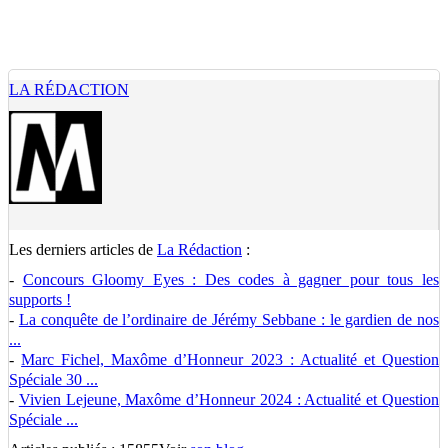
LA RÉDACTION
Les derniers articles de
La Rédaction
:
-
Concours Gloomy Eyes : Des codes à gagner pour tous les
supports !
-
La conquête de l’ordinaire de Jérémy Sebbane : le gardien de nos
...
-
Marc Fichel, Maxôme d’Honneur 2023 : Actualité et Question
Spéciale 30 ...
-
Vivien Lejeune, Maxôme d’Honneur 2024 : Actualité et Question
Spéciale ...