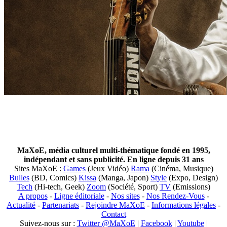
MaXoE, média culturel multi-thématique fondé en 1995,
indépendant et sans publicité. En ligne depuis 31 ans
Sites MaXoE :
Games
(Jeux Vidéo)
Rama
(Cinéma, Musique)
Bulles
(BD, Comics)
Kissa
(Manga, Japon)
Style
(Expo, Design)
Tech
(Hi-tech, Geek)
Zoom
(Société, Sport)
TV
(Emissions)
A propos
-
Ligne éditoriale
-
Nos sites
-
Nos Rendez-Vous
-
Actualité
-
Partenariats
-
Rejoindre MaXoE
-
Informations légales
-
Contact
Suivez-nous sur :
Twitter @MaXoE
|
Facebook
|
Youtube
|