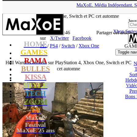
▲
MaXoE.
Média
Indépendant.
S
MaXoE
>
GAMES
>
Downloads
>
PC
>
Hell Warders arrivera sur
PlayStation 4, Xbox One, Switch et PC cet automne
Jeux
Xbox Series
La Rédaction
- 30.08.18, 11:46
Partager cet article
sur
X/Twitter
Facebook
HOME
PC
/
PS4
/
Switch
/
Xbox One
GAM
GAMES
Toggle nav
RAMA
Hell Warders arrivera sur PlayStation 4, Xbox One, Switch et PC
N
BULLES
cet automne
T
Sort
KISSA
Hebd
STYLE
Vidé
Pres
TECH
Bons 
ZOOM
TV
MaXoE
Festival
MaXoE 25 ans
!