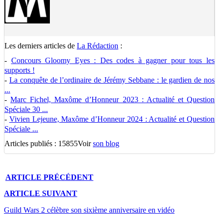
Les derniers articles de
La Rédaction
:
-
Concours Gloomy Eyes : Des codes à gagner pour tous les
supports !
-
La conquête de l’ordinaire de Jérémy Sebbane : le gardien de nos
...
-
Marc Fichel, Maxôme d’Honneur 2023 : Actualité et Question
Spéciale 30 ...
-
Vivien Lejeune, Maxôme d’Honneur 2024 : Actualité et Question
Spéciale ...
Articles publiés : 15855
Voir
son blog
ARTICLE
PRÉCÉDENT
ARTICLE
SUIVANT
Guild Wars 2 célèbre son sixième anniversaire en vidéo