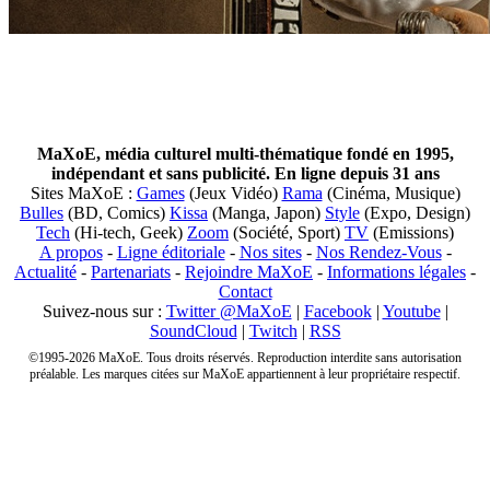
MaXoE, média culturel multi-thématique fondé en 1995,
indépendant et sans publicité. En ligne depuis 31 ans
Sites MaXoE :
Games
(Jeux Vidéo)
Rama
(Cinéma, Musique)
Bulles
(BD, Comics)
Kissa
(Manga, Japon)
Style
(Expo, Design)
Tech
(Hi-tech, Geek)
Zoom
(Société, Sport)
TV
(Emissions)
A propos
-
Ligne éditoriale
-
Nos sites
-
Nos Rendez-Vous
-
Actualité
-
Partenariats
-
Rejoindre MaXoE
-
Informations légales
-
Contact
Suivez-nous sur :
Twitter @MaXoE
|
Facebook
|
Youtube
|
SoundCloud
|
Twitch
|
RSS
©1995-2026 MaXoE. Tous droits réservés. Reproduction interdite sans autorisation
préalable. Les marques citées sur MaXoE appartiennent à leur propriétaire respectif.