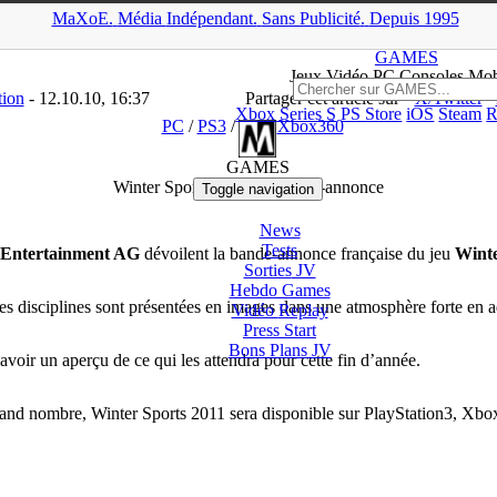
MaXoE.
Média
Indépendant.
▲
Sans Pub
licité
.
Depuis 1995
oE
>
GAMES
>
Downloads
>
PC
>
Winter Sports 2011 : la bande-an
GAMES
Jeux
Vidéo
PC Consoles Mob
tion
- 12.10.10, 16:37
Partager cet article sur
X/Twitter
Xbox Series S
PS Store
iOS
Steam
R
PC
/
PS3
/
Wii
/
Xbox360
GAMES
Winter Sports 2011 : la bande-annonce
Toggle navigation
News
Tests
 Entertainment AG
dévoilent la bande-annonce française du jeu
Winte
Sorties
JV
Hebdo Games
ntes disciplines sont présentées en images dans une atmosphère forte en a
Vidéo
Replay
Press Start
Bons Plans
JV
avoir un aperçu de ce qui les attendra pour cette fin d’année.
 grand nombre, Winter Sports 2011 sera disponible sur PlayStation3, Xb