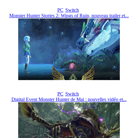
PC
Switch
Monster Hunter Stories 2: Wings of Ruin, nouveau trailer et...
PC
Switch
Digital Event Monster Hunter de Mai : nouvelles vidéo et...