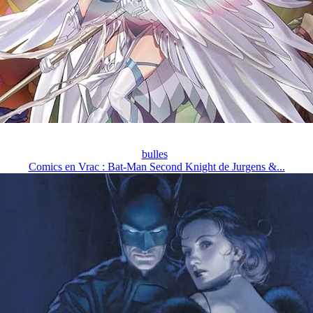
bulles
Comics en Vrac : Bat-Man Second Knight de Jurgens &...