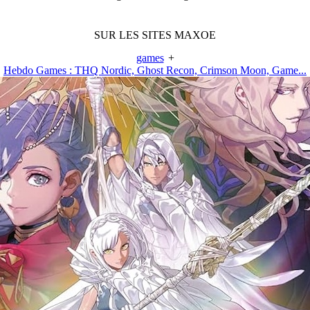
SUR LES SITES MAXOE
games
+
Hebdo Games : THQ Nordic, Ghost Recon, Crimson Moon, Game...