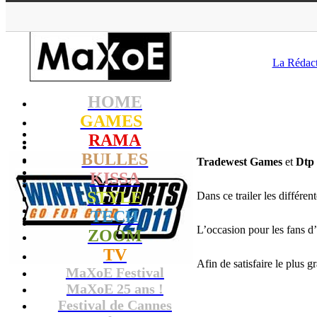
MaX
La Rédac
HOME
GAMES
RAMA
BULLES
Tradewest Games
et
Dtp
KISSA
STYLE
Dans ce trailer les différe
TECH
L’occasion pour les fans d’
ZOOM
TV
Afin de satisfaire le plus
MaXoE Festival
MaXoE 25 ans !
Festival de Cannes