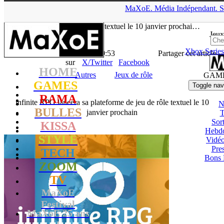
▲
MaXoE.
Média
Indépendant.
S
MaXoE
>
GAMES
>
News
>
Autres
>
infinite RPG lancera sa
plateforme de jeu de rôle textuel le 10 janvier prochai…
Jeux
Xbox Series
La Rédaction
- 04.01.17, 19:53
Partager cet article
sur
X/Twitter
Facebook
HOME
Autres
Jeux de rôle
GAM
GAMES
Toggle nav
RAMA
infinite RPG lancera sa plateforme de jeu de rôle textuel le 10
N
BULLES
janvier prochain
T
Sort
KISSA
Hebd
STYLE
Vidé
Pres
TECH
Bons 
ZOOM
TV
MaXoE
Festival
MaXoE 25 ans
!