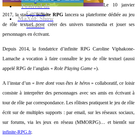
Le 10 janvier
Festival de
Cannes
2017, la start-up
infinite RPG
lancera sa plateforme dédiée au jeu
MaXoE Show
de rôle textuel pour créer des univers transmedia et jouer ses
Games
personnages en écrivant.
Depuis 2014, la fondatrice d’infinite RPG Caroline Viphakone-
Lamache a vocation à faire connaître le jeu de rôle textuel (aussi
appelé RPG de l’anglais «
Role Playing Game
»).
A l’instar d’un «
livre dont vous êtes le héros
» collaboratif, ce loisir
consiste à interpréter des personnages avec ses amis en écrivant à
tour de rôle par correspondance. Les rôlistes pratiquent le jeu de rôle
écrit sur de multiples supports : par email, sur les réseaux sociaux,
sur forums, via les jeux en réseau (MMORPG)… et bientôt sur
infinite-RPG.fr
.