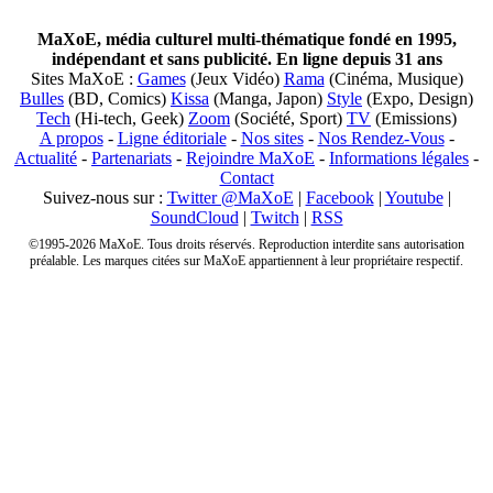
MaXoE, média culturel multi-thématique fondé en 1995,
indépendant et sans publicité. En ligne depuis 31 ans
Sites MaXoE :
Games
(Jeux Vidéo)
Rama
(Cinéma, Musique)
Bulles
(BD, Comics)
Kissa
(Manga, Japon)
Style
(Expo, Design)
Tech
(Hi-tech, Geek)
Zoom
(Société, Sport)
TV
(Emissions)
A propos
-
Ligne éditoriale
-
Nos sites
-
Nos Rendez-Vous
-
Actualité
-
Partenariats
-
Rejoindre MaXoE
-
Informations légales
-
Contact
Suivez-nous sur :
Twitter @MaXoE
|
Facebook
|
Youtube
|
SoundCloud
|
Twitch
|
RSS
©1995-2026 MaXoE. Tous droits réservés. Reproduction interdite sans autorisation
préalable. Les marques citées sur MaXoE appartiennent à leur propriétaire respectif.