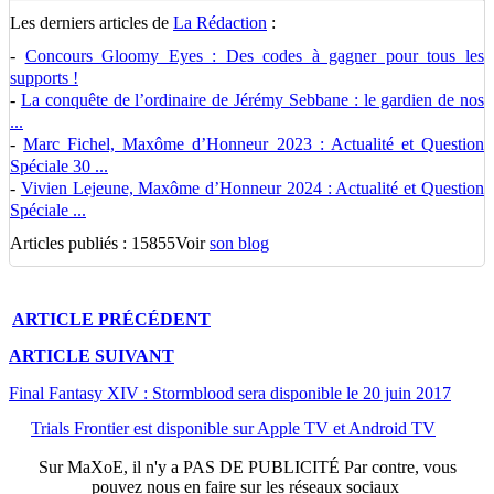
Les derniers articles de
La Rédaction
:
-
Concours Gloomy Eyes : Des codes à gagner pour tous les
supports !
-
La conquête de l’ordinaire de Jérémy Sebbane : le gardien de nos
...
-
Marc Fichel, Maxôme d’Honneur 2023 : Actualité et Question
Spéciale 30 ...
-
Vivien Lejeune, Maxôme d’Honneur 2024 : Actualité et Question
Spéciale ...
Articles publiés : 15855
Voir
son blog
ARTICLE
PRÉCÉDENT
ARTICLE
SUIVANT
Final Fantasy XIV : Stormblood sera disponible le 20 juin 2017
Trials Frontier est disponible sur Apple TV et Android TV
Sur
MaXoE
, il n'y a
PAS DE PUBLICITÉ
Par contre, vous
pouvez nous en faire sur les réseaux sociaux