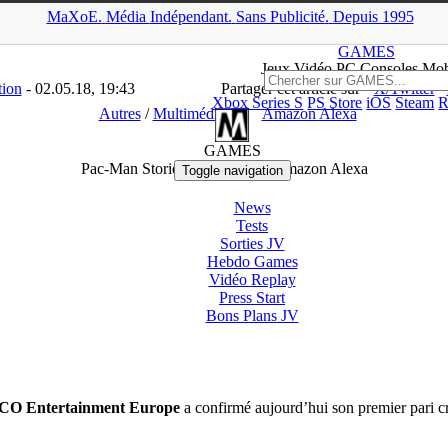
MaXoE.
Média
Indépendant.
▲
Sans Pub
licité
.
Depuis 1995
E
>
GAMES
>
News
>
Autres
>
Pac-Man Stories débarque sur Amazo
GAMES
Jeux
Vidéo
PC Consoles Mob
tion
- 02.05.18, 19:43
Partager cet article sur
X/Twitter
Xbox Series S
PS Store
iOS
Steam
R
Autres
/
Multimédia
Amazon Alexa
GAMES
Pac-Man Stories débarque sur Amazon Alexa
Toggle navigation
News
Tests
Sorties
JV
Hebdo Games
Vidéo
Replay
Press Start
Bons Plans
JV
 Entertainment Europe
a confirmé aujourd’hui son premier pari c