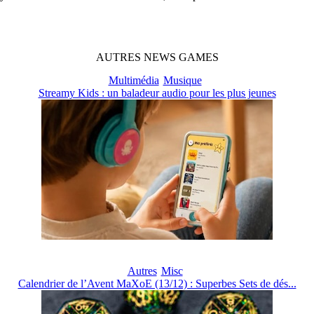
AUTRES
NEWS
GAMES
Multimédia
Musique
Streamy Kids : un baladeur audio pour les plus jeunes
Autres
Misc
Calendrier de l’Avent MaXoE (13/12) : Superbes Sets de dés...