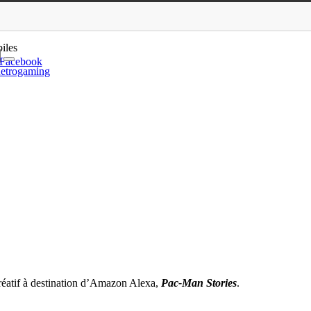
n Alexa
iles
Facebook
etrogaming
réatif à destination d’Amazon Alexa,
Pac-Man Stories
.