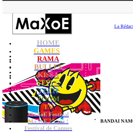
MaXo
La Rédac
HOME
GAMES
RAMA
BULLES
KISSA
STYLE
TECH
ZOOM
TV
MaXoE Festival
MaXoE 25 ans !
BANDAI NAMCO
Festival de Cannes