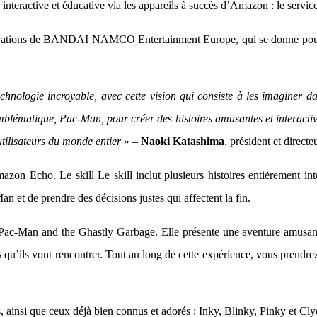
, interactive et éducative via les appareils à succès d’Amazon : le serv
innovations de BANDAI NAMCO Entertainment Europe, qui se donne pour
echnologie incroyable, avec cette vision qui consiste à les imaginer d
mblématique, Pac-Man, pour créer des histoires amusantes et interactive
 utilisateurs du monde entier
» –
Naoki Katashima
, président et dire
zon Echo. Le skill Le skill inclut plusieurs histoires entièrement int
an et de prendre des décisions justes qui affectent la fin.
 Pac-Man and the Ghastly Garbage. Elle présente une aventure amusante 
qu’ils vont rencontrer. Tout au long de cette expérience, vous prendrez
 ainsi que ceux déjà bien connus et adorés : Inky, Blinky, Pinky et Cly