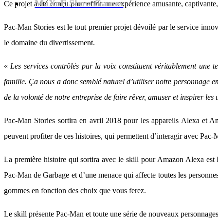
MaXoE Show Games
Ce projet a été conçu pour offrir une expérience amusante, captivante
Pac-Man Stories est le tout premier projet dévoilé par le service 
le domaine du divertissement.
«
Les services contrôlés par la voix constituent véritablement une t
famille. Ça nous a donc semblé naturel d’utiliser notre personnage e
de la volonté de notre entreprise de faire rêver, amuser et inspirer les
Pac-Man Stories sortira en avril 2018 pour les appareils Alexa et Ama
peuvent profiter de ces histoires, qui permettent d’interagir avec Pac-M
La première histoire qui sortira avec le skill pour Amazon Alexa est
Pac-Man de Garbage et d’une menace qui affecte toutes les personnes 
gommes en fonction des choix que vous ferez.
Le skill présente Pac-Man et toute une série de nouveaux personnages,