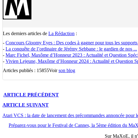
Les derniers articles de
La Rédaction
:
-
Concours Gloomy Eyes : Des codes à gagner pour tous les supports
-
La conquête de l’ordinaire de Jérémy Sebbane : le gardien de nos ...
-
Marc Fichel, Maxôme d’Honneur 2023 : Actualité et Question Spécia
-
Vivien Lejeune, Maxôme d’Honneur 2024 : Actualité et Question Spé
Articles publiés : 15855
Voir
son blog
ARTICLE
PRÉCÉDENT
ARTICLE
SUIVANT
Atari VCS : la date de lancement des précommandes annoncée pour l
Préparez-vous pour le Festival de Cannes, la 5ème édition du MaXo
Sur
MaXoE
, il 