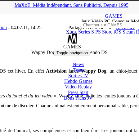
MaXoE.
Média
Indépendant.
▲
Sans Pub
licité
.
Depuis 1995
aXoE
>
GAMES
>
News
>
DS
>
Wappy Dog cet hiver sur Nintendo
GAMES
Jeux
Vidéo
PC Consoles Mob
tion
- 04.07.11, 14:25
Partager cet article sur
X/Twitter
Xbox Series S
PS Store
iOS
Steam
R
DS
GAMES
Wappy Dog cet hiver sur Nintendo DS
Toggle navigation
News
Tests
 DS cet hiver. En effet
Activision
lance
Wappy Dog
, un chiot-joue
Sorties
JV
Hebdo Games
Vidéo
Replay
Press Start
ers du jouet et du jeu vidéo
», Wappy Dog invite les jeunes joueurs à éle
Bons Plans
JV
même de discuter. Chaque animal est entièrement personnalisable, permett
ité de l’animal, ses compétences et son bien être. Les joueurs ont l