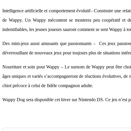
Intelligence artificielle et comportement évolutif– Construire une rel
de Wappy. Un Wappy mécontent se montrera peu coopératif et désob
indentifiables, les jeunes joueurs sauront comment se sent Wappy à t
Des mini-jeux aussi amusants que passionnants – Ces jeux passionnan
déverrouillant de nouveaux jeux pour toujours plus de situations intéres
Nourriture et soin pour Wappy – Le surnom de Wappy peut être choisi pa
âges uniques et variés s’accompagneront de réactions évolutives, de 
chiot précoce à celui de fidèle compagnon adulte.
Wappy Dog sera disponible cet hiver sur Nintendo DS. Ce jeu n’est pa