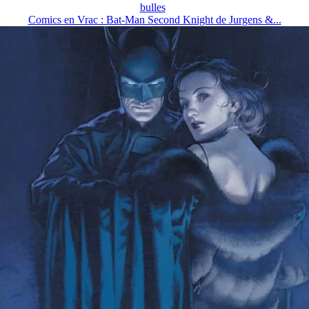
bulles
Comics en Vrac : Bat-Man Second Knight de Jurgens &...