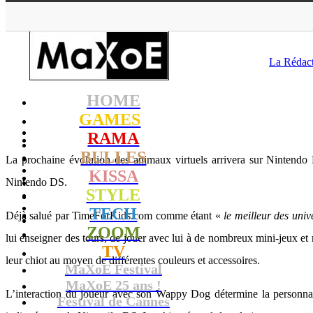
M
La Rédac
HOME
GAMES
RAMA
BULLES
La prochaine évolution des animaux virtuels arrivera sur Nintendo
KISSA
Nintendo DS.
STYLE
TECH
Déjà salué par TimeForKids.com comme étant «
le meilleur des univ
ZOOM
lui enseigner des tours, de jouer avec lui à de nombreux mini-jeux et 
TV
leur chiot au moyen de différentes couleurs et accessoires.
MaXoE Festival
MaXoE 25 ans !
L’interaction du joueur avec son Wappy Dog détermine la personnal
Festival de Cannes