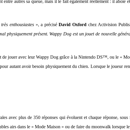
 entre autres sa queue, mais il le fait également réellement : il aboie
très enthousiastes
», a précisé
David Oxford
chez Activision Publi
imal physiquement présent. Wappy Dog est un jouet de nouvelle généra
met de jouer avec leur Wappy Dog grâce à la Nintendo DS™, ou le « Mo
s pour autant avoir besoin physiquement du chien. Lorsque le joueur re
les avec plus de 350 réponses qui évoluent et chaque réponse, sous 
ables airs dans le « Mode Maison » ou de faire du moonwalk lorsque le