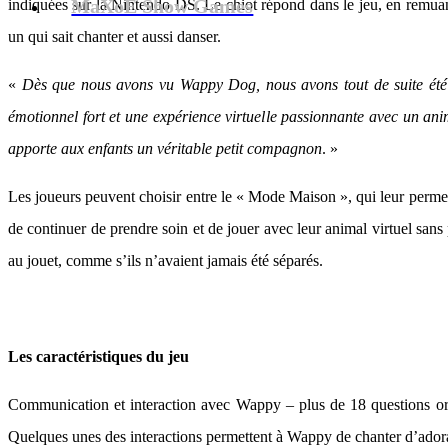
MaXoE Show Games
indiquées sur la Nintendo DS. Le chiot répond dans le jeu, en remuant
un qui sait chanter et aussi danser.
«
Dès que nous avons vu Wappy Dog, nous avons tout de suite été 
émotionnel fort et une expérience virtuelle passionnante avec un an
apporte aux enfants un véritable petit compagnon
. »
Les joueurs peuvent choisir entre le « Mode Maison », qui leur per
de continuer de prendre soin et de jouer avec leur animal virtuel san
au jouet, comme s’ils n’avaient jamais été séparés.
Les caractéristiques du jeu
Communication et interaction avec Wappy – plus de 18 questions ora
Quelques unes des interactions permettent à Wappy de chanter d’ador