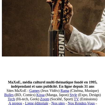
MaXoE, média culturel multi-thématique fondé en 1995,
indépendant et sans publicité. En ligne depuis 31 ans
Sites MaXoE :
Games
(Jeux Vidéo)
Rama
(Cinéma, Musique)
Bulles
(BD, Comics)
Kissa
(Manga, Japon)
Style
(Expo, Design)
Tech
(Hi-tech, Geek)
Zoom
(Société, Sport)
TV
(Emissions)
A propos
-
Ligne éditoriale
-
Nos sites
-
Nos Rendez-Vous
-