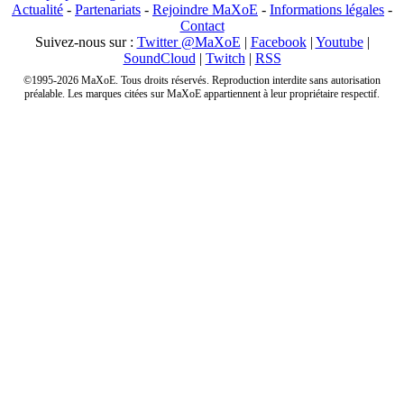
Actualité
-
Partenariats
-
Rejoindre MaXoE
-
Informations légales
-
Contact
Suivez-nous sur :
Twitter @MaXoE
|
Facebook
|
Youtube
|
SoundCloud
|
Twitch
|
RSS
©1995-2026 MaXoE. Tous droits réservés. Reproduction interdite sans autorisation
préalable. Les marques citées sur MaXoE appartiennent à leur propriétaire respectif.