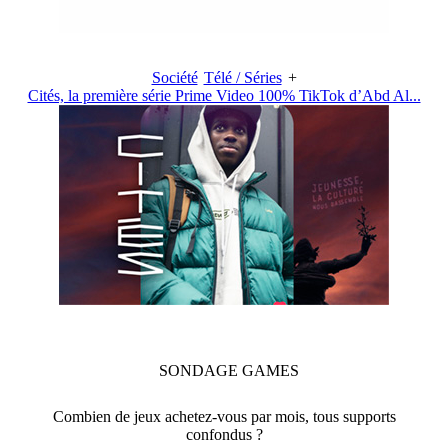
Société
Télé / Séries
+
Cités, la première série Prime Video 100% TikTok d’Abd Al...
SONDAGE
GAMES
Combien de jeux achetez-vous par mois, tous supports
confondus ?