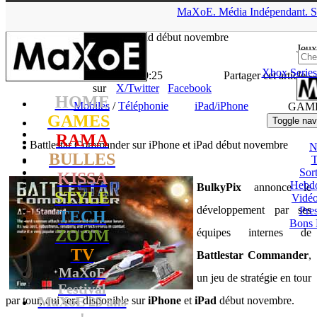
▲
MaXoE.
Média
Indépendant.
S
MaXoE
>
GAMES
>
News
>
Mobiles
>
Battlestar Commander sur
iPhone et iPad début novembre
Jeux
Xbox Series
La Rédaction
- 20.10.10, 19:25
Partager cet article
sur
X/Twitter
Facebook
HOME
Mobiles
/
Téléphonie
iPad/iPhone
GAM
GAMES
Toggle nav
RAMA
Battlestar Commander sur iPhone et iPad début novembre
N
BULLES
T
Sort
KISSA
Hebd
BulkyPix
annonce le
STYLE
Vidé
développement par ses
Pres
TECH
Bons 
ZOOM
équipes internes de
TV
Battlestar Commander
,
MaXoE
un jeu de stratégie en tour
Festival
MaXoE 25 ans
par tour, qui sera disponible sur
iPhone
et
iPad
début novembre.
!