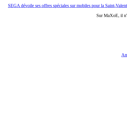
SEGA dévoile ses offres spéciales sur mobiles pour la Saint-Valent
Sur
MaXoE
, il 
Am