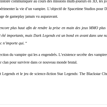
’histoire communiquée au cours des missions multi-joueurs en 3D, les jo
expérimenter la vie d’un vampire. L’objectif de Spacetime Studios pour
ange de gameplay jamais vu auparavant.
ncore plus haut afin de rendre la prise en main des jeux MMO plus f
été importants, mais Dark Legends est un bond en avant dans une narr
c n’importe qui
. “
ction du vampire qui les a engendrés. L’existence secrète des vampires 
eur clan pour survivre dans ce nouveau monde brutal.
Legends et le jeu de science-fiction Star Legends: The Blackstar Chron