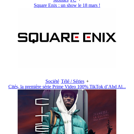
Square Enix : un show le 18 mars !
Société
Télé / Séries
+
Cités, la première série Prime Video 100% TikTok d’Abd Al...