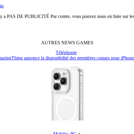
in
n'y a
PAS DE PUBLICITÉ
Par contre, vous pouvez nous en faire sur le
AUTRES
NEWS
GAMES
Téléphonie
azingThing annonce la disponibilité des premières coques pour iPhone
Mobiles
PC
+