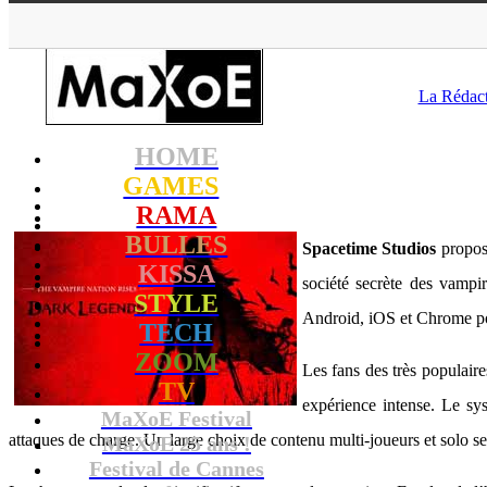
MaXoE
>
GAMES
La Rédac
HOME
GAMES
RAMA
BULLES
Spacetime Studios
propos
KISSA
société secrète des vampi
STYLE
Android, iOS et Chrome po
TECH
ZOOM
Les fans des très populair
TV
expérience intense. Le sy
MaXoE Festival
attaques de charge. Un large choix de contenu multi-joueurs et solo se
MaXoE 25 ans !
Festival de Cannes