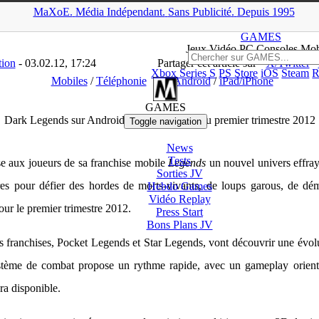
MaXoE.
Média
Indépendant.
▲
Sans Pub
licité
.
Depuis 1995
>
News
>
Mobiles
>
Dark Legends sur Android, iOS et Chrome au pre
GAMES
Jeux
Vidéo
PC Consoles Mob
tion
- 03.02.12, 17:24
Partager cet article sur
X/Twitter
Xbox Series S
PS Store
iOS
Steam
R
Mobiles
/
Téléphonie
Androïd
/
iPad/iPhone
GAMES
Dark Legends sur Android, iOS et Chrome au premier trimestre 2012
Toggle navigation
News
Tests
e aux joueurs de sa franchise mobile
Legends
un nouvel univers effra
Sorties
JV
res pour défier des hordes de morts-vivants, de loups garous, de dém
Hebdo Games
Vidéo
Replay
ur le premier trimestre 2012.
Press Start
Bons Plans
JV
es franchises, Pocket Legends et Star Legends, vont découvrir une év
stème de combat propose un rythme rapide, avec un gameplay orienté
ra disponible.