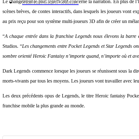
MaXoE Show Games
Le changement le plus significatif concerne la narration. En plus de l
scènes brèves, de contes interactifs, dans lesquels les joueurs vont 
au prix reçu pour son système multi-joueurs 3D afin de créer un mél
“
A chaque entrée dans la franchise Legends nous élevons la barre e
Studios. “
Les changements entre Pocket Legends et Star Legends ont 
sombre orienté Heroic Fantaisy n’importe quand, n’importe où et ave
Dark Legends commence lorsque les joueurs se réunissent sous la dire
morts-vivants par tous les moyens. Les joueurs vont travailler avec l
Les deux précédents opus de Legends, le titre Heroic fantaisy Pocket 
franchise mobile la plus grande au monde.