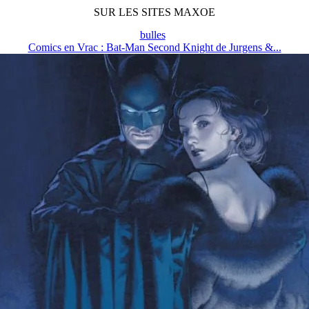
SUR LES SITES MAXOE
bulles
Comics en Vrac : Bat-Man Second Knight de Jurgens &...