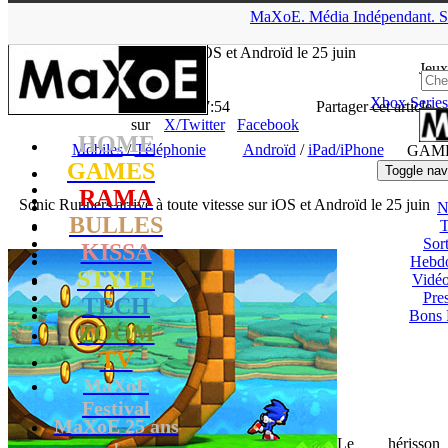
▲
MaXoE.
Média
Indépendant.
S
MaXoE
>
GAMES
>
News
>
Mobiles
>
Sonic Runners arrive à
toute vitesse sur iOS et Androïd le 25 juin
Jeux
Xbox Series
La Rédaction
- 23.06.15, 17:54
Partager cet article
sur
X/Twitter
Facebook
HOME
Mobiles
/
Téléphonie
Androïd
/
iPad/iPhone
GAM
GAMES
Toggle nav
RAMA
Sonic Runners arrive à toute vitesse sur iOS et Androïd le 25 juin
N
BULLES
T
Sort
KISSA
Hebd
STYLE
Vidé
Pres
TECH
Bons 
ZOOM
TV
MaXoE
Festival
MaXoE 25 ans
Le hérisson
!