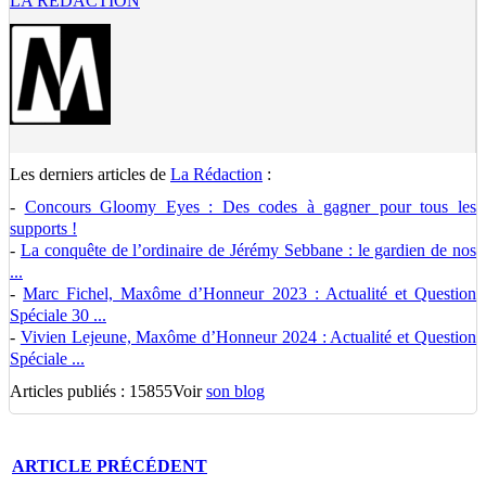
LA RÉDACTION
Les derniers articles de
La Rédaction
:
-
Concours Gloomy Eyes : Des codes à gagner pour tous les
supports !
-
La conquête de l’ordinaire de Jérémy Sebbane : le gardien de nos
...
-
Marc Fichel, Maxôme d’Honneur 2023 : Actualité et Question
Spéciale 30 ...
-
Vivien Lejeune, Maxôme d’Honneur 2024 : Actualité et Question
Spéciale ...
Articles publiés : 15855
Voir
son blog
ARTICLE
PRÉCÉDENT