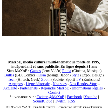
MaXoE, média culturel multi-thématique fondé en 1995,
indépendant et sans publicité. En ligne depuis 31 ans
Sites MaXoE :
Games
(Jeux Vidéo)
Rama
(Cinéma, Musique)
Bulles
(BD, Comics)
Kissa
(Manga, Japon)
Style
(Expo, Design)
Tech
(Hi-tech, Geek)
Zoom
(Société, Sport)
TV
(Emissions)
A propos
-
Ligne éditoriale
-
Nos sites
-
Nos Rendez-Vous
-
Actualité
-
Partenariats
-
Rejoindre MaXoE
-
Informations légales
-
Contact
Suivez-nous sur :
Twitter @MaXoE
|
Facebook
|
Youtube
|
SoundCloud
|
Twitch
|
RSS
©1995-2026 MaXoE. Tous droits réservés. Reproduction interdite sans autorisation