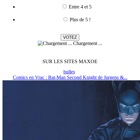
Entre 4 et 5
Plus de 5 !
Chargement ...
SUR LES SITES MAXOE
bulles
Comics en Vrac : Bat-Man Second Knight de Jurgens &...