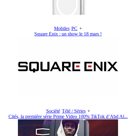
Mobiles
PC
+
Square Enix : un show le 18 mars !
Société
Télé / Séries
+
Cités, la première série Prime Video 100% TikTok d’Abd Al...