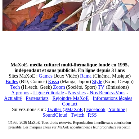
MaXoE, média culturel multi-thématique fondé en 1995,
indépendant et sans publicité. En ligne depuis 31 ans
Sites MaXoE :
Games
(Jeux Vidéo)
Rama
(Cinéma, Musique)
Bulles
(BD, Comics)
Kissa
(Manga, Japon)
Style
(Expo, Design)
Tech
(Hi-tech, Geek)
Zoom
(Société, Sport)
TV
(Emissions)
A propos
-
Ligne éditoriale
-
Nos sites
-
Nos Rendez-Vous
-
Actualité
-
Partenariats
-
Rejoindre MaXoE
-
Informations légales
-
Contact
Suivez-nous sur :
Twitter @MaXoE
|
Facebook
|
Youtube
|
SoundCloud
|
Twitch
|
RSS
©1995-2026 MaXoE. Tous droits réservés. Reproduction interdite sans autorisation
préalable. Les marques citées sur MaXoE appartiennent à leur propriétaire respectif.