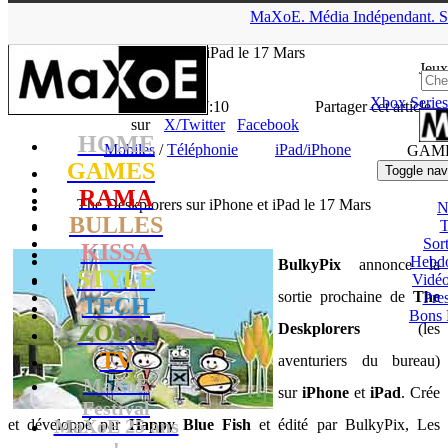
▲
MaXoE.
Média
Indépendant.
S
MaXoE
>
GAMES
>
News
>
Mobiles
>
The Deskplorers sur
iPhone et iPad le 17 Mars
Jeux
Xbox Series
La Rédaction
- 21.02.11, 17:10
Partager cet article
sur
X/Twitter
Facebook
HOME
Mobiles
/
Téléphonie
iPad/iPhone
GAM
GAMES
Toggle nav
RAMA
The Deskplorers sur iPhone et iPad le 17 Mars
N
BULLES
T
Sort
KISSA
Hebd
BulkyPix
annonce la
STYLE
Vidé
sortie prochaine de
The
Pres
TECH
Bons 
ZOOM
Deskplorers
(les
TV
aventuriers du bureau)
MaXoE
sur
iPhone
et
iPad
. Crée
Festival
MaXoE 25 ans
et développé par
Happy Blue Fish
et édité par BulkyPix, Les
!