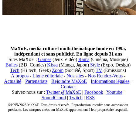
MaXoE, média culturel multi-thématique fondé en 1995,
indépendant et sans publicité. En ligne depuis 31 ans
Sites MaXoE :
Games
(Jeux Vidéo)
Rama
(Cinéma, Musique)
Bulles
(BD, Comics)
Kissa
(Manga, Japon)
Style
(Expo, Design)
Tech
(Hi-tech, Geek)
Zoom
(Société, Sport)
TV
(Emissions)
A propos
-
Ligne éditoriale
-
Nos sites
-
Nos Rendez-Vous
-
Actualité
-
Partenariats
-
Rejoindre MaXoE
-
Informations légales
-
Contact
Suivez-nous sur :
Twitter @MaXoE
|
Facebook
|
Youtube
|
SoundCloud
|
Twitch
|
RSS
©1995-2026 MaXoE. Tous droits réservés. Reproduction interdite sans autorisation
préalable. Les marques citées sur MaXoE appartiennent à leur propriétaire respectif.