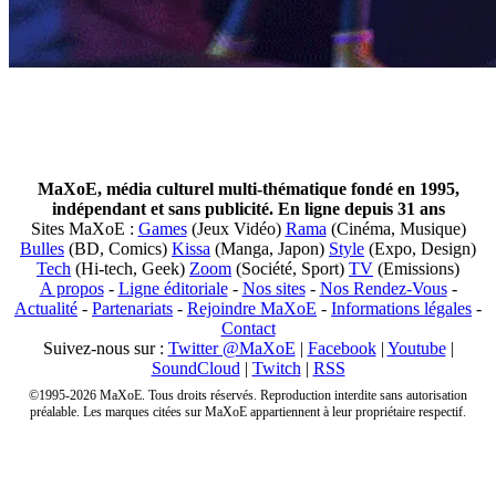
MaXoE, média culturel multi-thématique fondé en 1995,
indépendant et sans publicité. En ligne depuis 31 ans
Sites MaXoE :
Games
(Jeux Vidéo)
Rama
(Cinéma, Musique)
Bulles
(BD, Comics)
Kissa
(Manga, Japon)
Style
(Expo, Design)
Tech
(Hi-tech, Geek)
Zoom
(Société, Sport)
TV
(Emissions)
A propos
-
Ligne éditoriale
-
Nos sites
-
Nos Rendez-Vous
-
Actualité
-
Partenariats
-
Rejoindre MaXoE
-
Informations légales
-
Contact
Suivez-nous sur :
Twitter @MaXoE
|
Facebook
|
Youtube
|
SoundCloud
|
Twitch
|
RSS
©1995-2026 MaXoE. Tous droits réservés. Reproduction interdite sans autorisation
préalable. Les marques citées sur MaXoE appartiennent à leur propriétaire respectif.