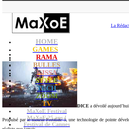
M
La Rédac
HOME
GAMES
RAMA
BULLES
KISSA
STYLE
TECH
ZOOM
TV
DICE
a dévoilé aujourd’hu
MaXoE Festival
MaXoE 25 ans !
Propulsé par le moteur Frostbite 3, une technologie de pointe dével
Festival de Cannes
réaliste que jamais.