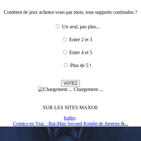
Combien de jeux achetez-vous par mois, tous supports confondus ?
Un seul, pas plus...
Entre 2 et 3
Entre 4 et 5
Plus de 5 !
Chargement ...
SUR LES SITES MAXOE
bulles
Comics en Vrac : Bat-Man Second Knight de Jurgens &...