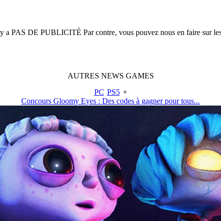
n'y a
PAS DE PUBLICITÉ
Par contre, vous pouvez nous en faire sur le
AUTRES
NEWS
GAMES
PC
PS5
+
Concours Gloomy Eyes : Des codes à gagner pour tous...