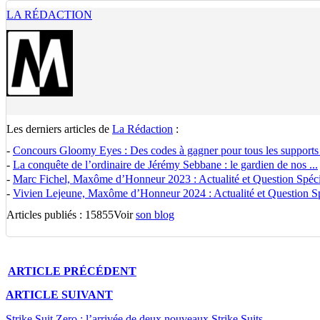
LA RÉDACTION
Les derniers articles de
La Rédaction
:
-
Concours Gloomy Eyes : Des codes à gagner pour tous les supports
-
La conquête de l’ordinaire de Jérémy Sebbane : le gardien de nos ...
-
Marc Fichel, Maxôme d’Honneur 2023 : Actualité et Question Spécia
-
Vivien Lejeune, Maxôme d’Honneur 2024 : Actualité et Question Spé
Articles publiés : 15855
Voir
son blog
ARTICLE
PRÉCÉDENT
ARTICLE
SUIVANT
Strike Suit Zero : l’arrivée de deux nouveaux Strike Suits