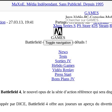
MaXoE.
Média
Indépendant.
▲
Sans Pub
licité
.
Depuis 1995
aXoE
>
GAMES
>
News
>
PC
>
Battlefield 4 se dévoile plus en détail
GAMES
Jeux
Vidéo
PC Consoles Mob
tion
- 27.03.13, 19:41
Partager cet article sur
X/Twitter
Xbox Series S
PS Store
iOS
Steam
R
PC
GAMES
Battlefield 4 se dévoile plus en détails !
Toggle navigation
News
Tests
Sorties
JV
Hebdo Games
Vidéo
Replay
Press Start
Bons Plans
JV
i
Battlefield 4
, le nouvel opus de la série d’action référence qui sera di
oppée par DICE, Battlefield 4 offre aux joueurs un aperçu du divertis