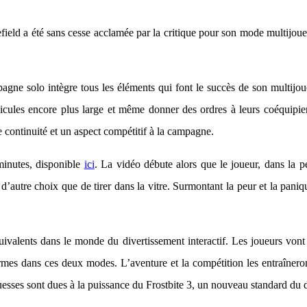
efield a été sans cesse acclamée par la critique pour son mode multijoue
mpagne solo intègre tous les éléments qui font le succès de son multij
véhicules encore plus large et même donner des ordres à leurs coéquipi
e continuité et un aspect compétitif à la campagne.
minutes, disponible
ici
. La vidéo débute alors que le joueur, dans la pe
 d’autre choix que de tirer dans la vitre. Surmontant la peur et la paniq
valents dans le monde du divertissement interactif. Les joueurs vont
armes dans ces deux modes. L’aventure et la compétition les entraîner
esses sont dues à la puissance du Frostbite 3, un nouveau standard du d