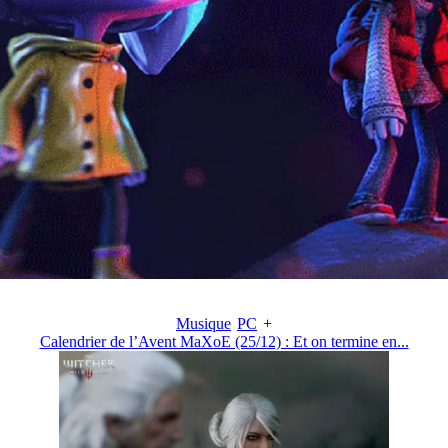
Musique
PC
+
Calendrier de l’Avent MaXoE (25/12) : Et on termine en...