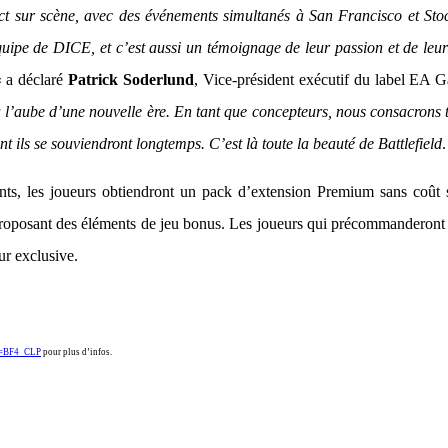
ect sur scène, avec des événements simultanés à San Francisco et St
équipe de DICE, et c’est aussi un témoignage de leur passion et de leu
« a déclaré
Patrick Soderlund
, Vice-président exécutif du label EA 
st à l’aube d’une nouvelle ère. En tant que concepteurs, nous consacron
 ils se souviendront longtemps. C’est là toute la beauté de Battlefield
.
nts, les joueurs obtiendront un pack d’extension Premium sans coût
 proposant des éléments de jeu bonus. Les joueurs qui précommanderont l
ur exclusive.
id=BF4_CLP
pour plus d’infos.