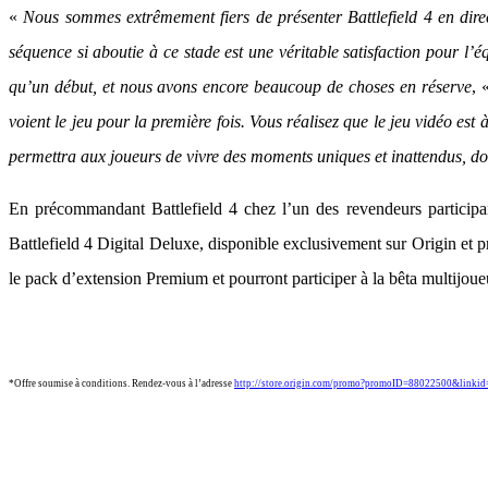
«
Nous sommes extrêmement fiers de présenter Battlefield 4 en dir
séquence si aboutie à ce stade est une véritable satisfaction pour l’
qu’un début, et nous avons encore beaucoup de choses en réserve
, 
voient le jeu pour la première fois. Vous réalisez que le jeu vidéo e
permettra aux joueurs de vivre des moments uniques et inattendus, dont
En précommandant Battlefield 4 chez l’un des revendeurs participa
Battlefield 4 Digital Deluxe, disponible exclusivement sur Origin et
le pack d’extension Premium et pourront participer à la bêta multijoue
*Offre soumise à conditions. Rendez-vous à l’adresse
http://store.origin.com/promo?promoID=88022500&link