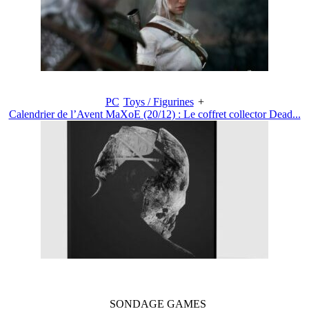
PC
Toys / Figurines
+
Calendrier de l’Avent MaXoE (20/12) : Le coffret collector Dead...
SONDAGE
GAMES