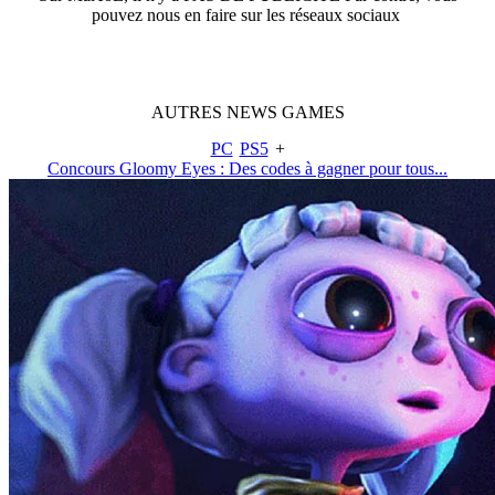
pouvez nous en faire sur les réseaux sociaux
AUTRES
NEWS
GAMES
PC
PS5
+
Concours Gloomy Eyes : Des codes à gagner pour tous...