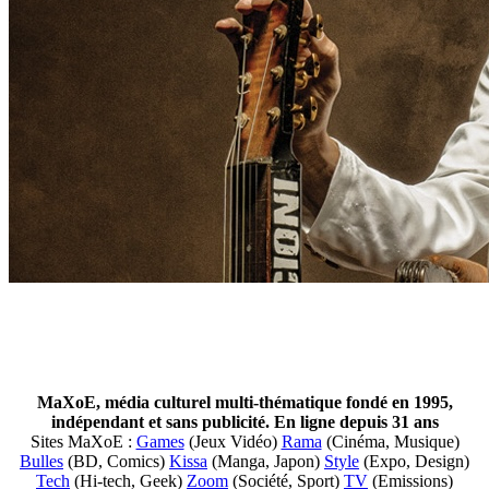
MaXoE, média culturel multi-thématique fondé en 1995,
indépendant et sans publicité. En ligne depuis 31 ans
Sites MaXoE :
Games
(Jeux Vidéo)
Rama
(Cinéma, Musique)
Bulles
(BD, Comics)
Kissa
(Manga, Japon)
Style
(Expo, Design)
Tech
(Hi-tech, Geek)
Zoom
(Société, Sport)
TV
(Emissions)