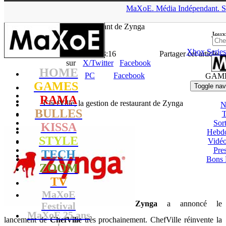
▲
MaXoE.
Média
Indépendant.
S
MaXoE
>
GAMES
>
News
>
PC
>
ChefVille, la gestion de
restaurant de Zynga
Jeux
Xbox Series
La Rédaction
- 09.08.12, 13:16
Partager cet article
sur
X/Twitter
Facebook
HOME
PC
Facebook
GAM
GAMES
Toggle nav
RAMA
ChefVille, la gestion de restaurant de Zynga
N
BULLES
T
Sort
KISSA
Hebd
STYLE
Vidé
Pres
TECH
Bons 
ZOOM
TV
MaXoE
Zynga
a annoncé le
Festival
MaXoE 25 ans
lancement de
ChefVille
très prochainement. ChefVille réinvente la
!