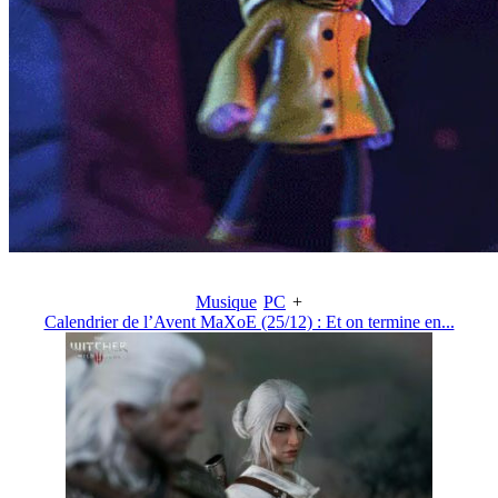
Musique
PC
+
Calendrier de l’Avent MaXoE (25/12) : Et on termine en...