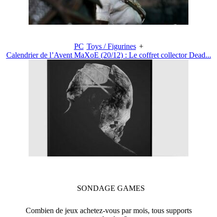
PC
Toys / Figurines
+
Calendrier de l’Avent MaXoE (20/12) : Le coffret collector Dead...
SONDAGE
GAMES
Combien de jeux achetez-vous par mois, tous supports