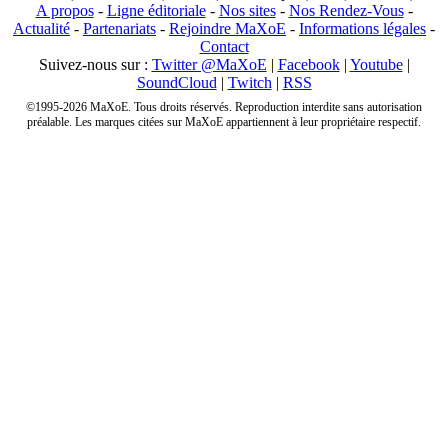
A propos
-
Ligne éditoriale
-
Nos sites
-
Nos Rendez-Vous
-
Actualité
-
Partenariats
-
Rejoindre MaXoE
-
Informations légales
-
Contact
Suivez-nous sur :
Twitter @MaXoE
|
Facebook
|
Youtube
|
SoundCloud
|
Twitch
|
RSS
©1995-2026 MaXoE. Tous droits réservés. Reproduction interdite sans autorisation
préalable. Les marques citées sur MaXoE appartiennent à leur propriétaire respectif.