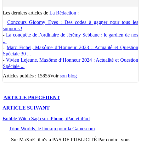
Les derniers articles de
La Rédaction
:
-
Concours Gloomy Eyes : Des codes à gagner pour tous les
supports !
-
La conquête de l’ordinaire de Jérémy Sebbane : le gardien de nos
...
-
Marc Fichel, Maxôme d’Honneur 2023 : Actualité et Question
Spéciale 30 ...
-
Vivien Lejeune, Maxôme d’Honneur 2024 : Actualité et Question
Spéciale ...
Articles publiés : 15855
Voir
son blog
ARTICLE
PRÉCÉDENT
ARTICLE
SUIVANT
Bubble Witch Saga sur iPhone, iPad et iPod
Trion Worlds, le line-up pour la Gamescom
Sur
MaXoE
, il n'y a
PAS DE PUBLICITÉ
Par contre, vous