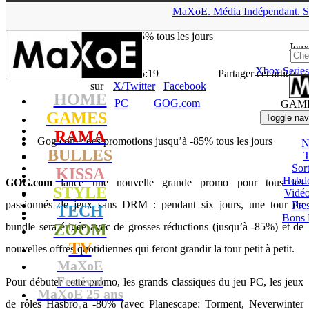
▲
MaXoE.
Média
Indépendant.
S
MaXoE
>
GAMES
>
News
>
PC
>
Gog.com : des promotions
jusqu’à -85% tous les jours
Jeux
Xbox Series
La Rédaction
- 14.04.15, 15:19
Partager cet article
sur
X/Twitter
Facebook
HOME
PC
GOG.com
GAM
GAMES
Toggle nav
RAMA
Gog.com : des promotions jusqu’à -85% tous les jours
N
BULLES
T
Sort
KISSA
Hebd
GOG.com
lance une nouvelle grande promo pour tous les
STYLE
Vidé
passionnés de jeux sans DRM : pendant six jours, une tour de
Pres
TECH
Bons 
bundle sera érigée avec de grosses réductions (jusqu’à -85%) et de
ZOOM
TV
nouvelles offres quotidiennes qui feront grandir la tour petit à petit.
MaXoE
Festival
Pour débuter cette promo, les grands classiques du jeu PC, les jeux
MaXoE 25 ans
de rôles Hasbro à -80% (avec Planescape: Torment, Neverwinter
!