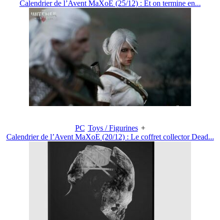
Calendrier de l’Avent MaXoE (25/12) : Et on termine en...
PC
Toys / Figurines
+
Calendrier de l’Avent MaXoE (20/12) : Le coffret collector Dead...