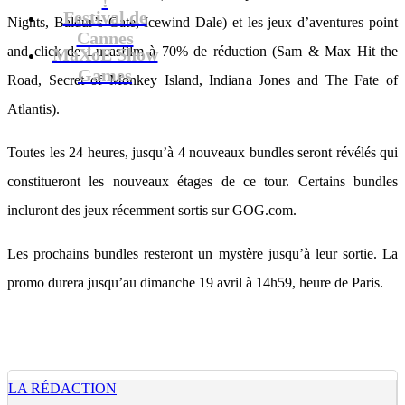
Festival de
Nights, Baldur’s Gate, Icewind Dale) et les jeux d’aventures point
Cannes
and click de Lucasfilm à 70% de réduction (Sam & Max Hit the
MaXoE Show
Games
Road, Secret of Monkey Island, Indiana Jones and The Fate of
Atlantis).
Toutes les 24 heures, jusqu’à 4 nouveaux bundles seront révélés qui
constitueront les nouveaux étages de ce tour. Certains bundles
incluront des jeux récemment sortis sur GOG.com.
Les prochains bundles resteront un mystère jusqu’à leur sortie. La
promo durera jusqu’au dimanche 19 avril à 14h59, heure de Paris.
LA RÉDACTION