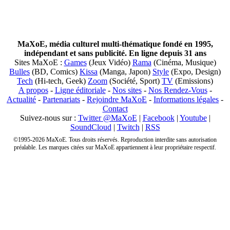
MaXoE, média culturel multi-thématique fondé en 1995,
indépendant et sans publicité. En ligne depuis 31 ans
Sites MaXoE :
Games
(Jeux Vidéo)
Rama
(Cinéma, Musique)
Bulles
(BD, Comics)
Kissa
(Manga, Japon)
Style
(Expo, Design)
Tech
(Hi-tech, Geek)
Zoom
(Société, Sport)
TV
(Emissions)
A propos
-
Ligne éditoriale
-
Nos sites
-
Nos Rendez-Vous
-
Actualité
-
Partenariats
-
Rejoindre MaXoE
-
Informations légales
-
Contact
Suivez-nous sur :
Twitter @MaXoE
|
Facebook
|
Youtube
|
SoundCloud
|
Twitch
|
RSS
©1995-2026 MaXoE. Tous droits réservés. Reproduction interdite sans autorisation
préalable. Les marques citées sur MaXoE appartiennent à leur propriétaire respectif.