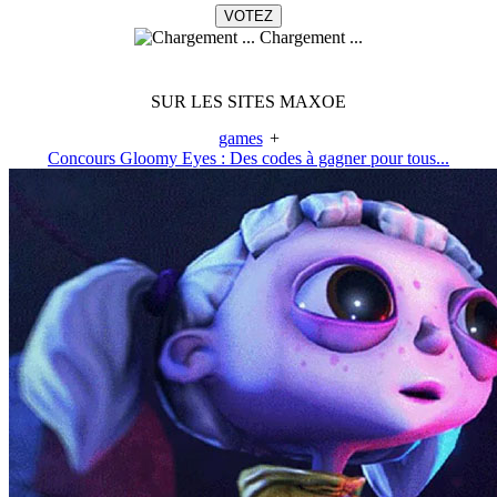
Chargement ...
SUR LES SITES MAXOE
games
+
Concours Gloomy Eyes : Des codes à gagner pour tous...