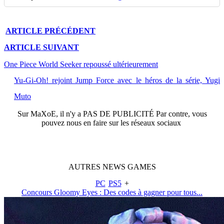
ARTICLE
PRÉCÉDENT
ARTICLE
SUIVANT
One Piece World Seeker repoussé ultérieurement
Yu-Gi-Oh! rejoint Jump Force avec le héros de la série, Yugi
Muto
Sur
MaXoE
, il n'y a
PAS DE PUBLICITÉ
Par contre, vous
pouvez nous en faire sur les réseaux sociaux
AUTRES
NEWS
GAMES
PC
PS5
+
Concours Gloomy Eyes : Des codes à gagner pour tous...