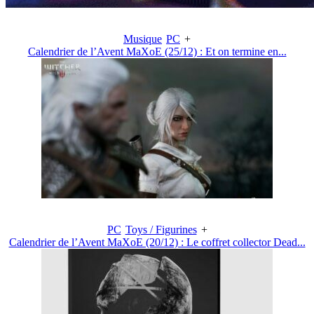
Musique
PC
+
Calendrier de l’Avent MaXoE (25/12) : Et on termine en...
PC
Toys / Figurines
+
Calendrier de l’Avent MaXoE (20/12) : Le coffret collector Dead...