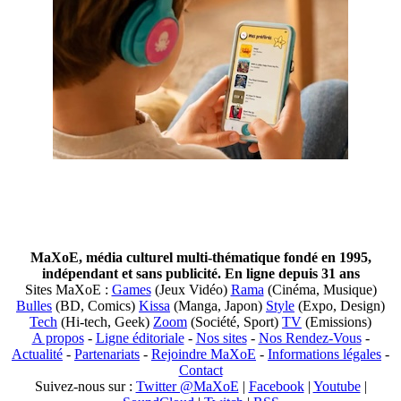
MaXoE, média culturel multi-thématique fondé en 1995,
indépendant et sans publicité. En ligne depuis 31 ans
Sites MaXoE :
Games
(Jeux Vidéo)
Rama
(Cinéma, Musique)
Bulles
(BD, Comics)
Kissa
(Manga, Japon)
Style
(Expo, Design)
Tech
(Hi-tech, Geek)
Zoom
(Société, Sport)
TV
(Emissions)
A propos
-
Ligne éditoriale
-
Nos sites
-
Nos Rendez-Vous
-
Actualité
-
Partenariats
-
Rejoindre MaXoE
-
Informations légales
-
Contact
Suivez-nous sur :
Twitter @MaXoE
|
Facebook
|
Youtube
|