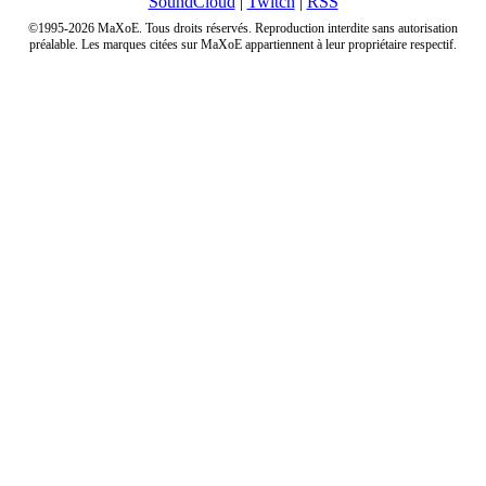
SoundCloud
|
Twitch
|
RSS
©1995-2026 MaXoE. Tous droits réservés. Reproduction interdite sans autorisation
préalable. Les marques citées sur MaXoE appartiennent à leur propriétaire respectif.