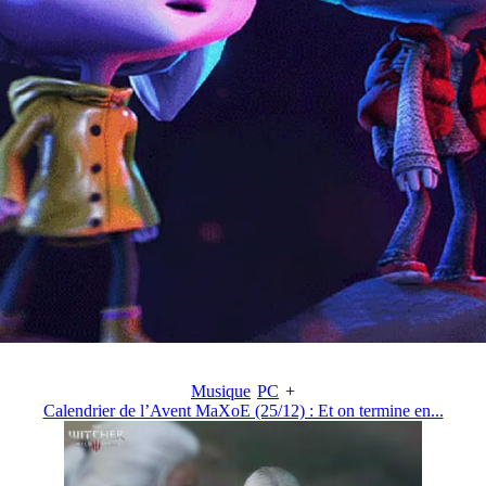
Musique
PC
+
Calendrier de l’Avent MaXoE (25/12) : Et on termine en...