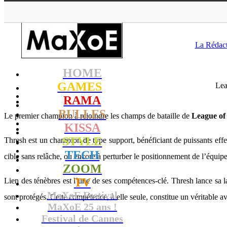
MaXoE
>
GAMES
La Rédac
HOME
GAMES
Lea
RAMA
BULLES
Le premier champion à rejoindre les champs de bataille de
League of
KISSA
STYLE
Thresh est un champion de type support, bénéficiant de puissants effets
TECH
cible sans relâche, ou encore à perturber le positionnement de l’équi
ZOOM
TV
Lien des ténèbres est l’une de ses compétences-clé. Thresh lance sa lan
MaXoE Festival
sont protégés. Cette compétence, à elle seule, constitue un véritable av
MaXoE 25 ans !
Festival de Cannes