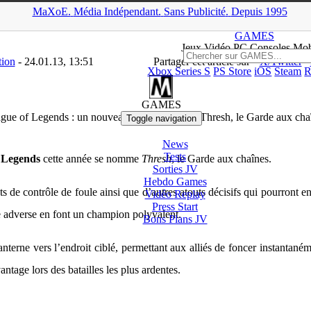
MaXoE.
Média
Indépendant.
▲
Sans Pub
licité
.
Depuis 1995
>
News
>
PC
>
League of Legends : un nouveau champion avec Thresh,
GAMES
Jeux
Vidéo
PC Consoles Mob
tion
- 24.01.13, 13:51
Partager cet article sur
X/Twitter
Xbox Series S
PS Store
iOS
Steam
R
PC
GAMES
gue of Legends : un nouveau champion avec Thresh, le Garde aux cha
Toggle navigation
News
Tests
 Legends
cette année se nomme
Thresh
, le Garde aux chaînes.
Sorties
JV
Hebdo Games
 de contrôle de foule ainsi que d’autres atouts décisifs qui pourront en f
Vidéo
Replay
Press Start
pe adverse en font un champion polyvalent.
Bons Plans
JV
terne vers l’endroit ciblé, permettant aux alliés de foncer instantanéme
antage lors des batailles les plus ardentes.