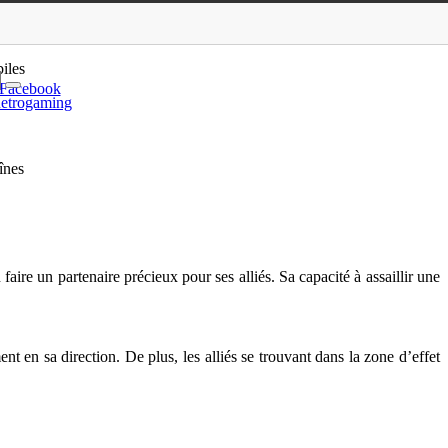
 le Garde aux chaînes
iles
Facebook
etrogaming
înes
aire un partenaire précieux pour ses alliés. Sa capacité à assaillir une
nt en sa direction. De plus, les alliés se trouvant dans la zone d’effet