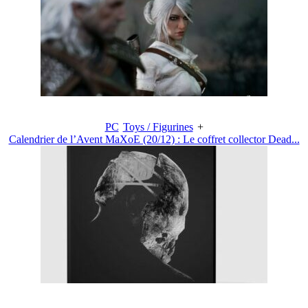
PC
Toys / Figurines
+
Calendrier de l’Avent MaXoE (20/12) : Le coffret collector Dead...