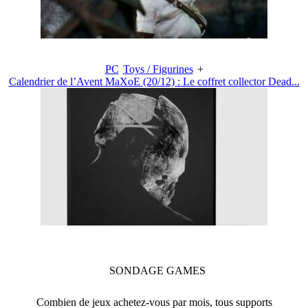
PC
Toys / Figurines
+
Calendrier de l’Avent MaXoE (20/12) : Le coffret collector Dead...
SONDAGE
GAMES
Combien de jeux achetez-vous par mois, tous supports