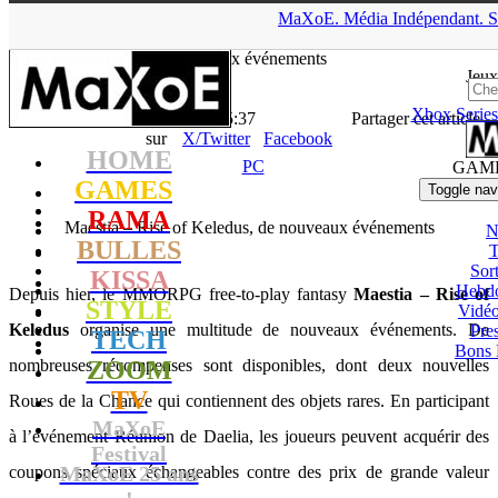
▲
MaXoE.
Média
Indépendant.
S
MaXoE
>
GAMES
>
News
>
PC
>
Maestia – Rise of Keledus, de
nouveaux événements
Jeux
Xbox Series
La Rédaction
- 29.08.12, 15:37
Partager cet article
sur
X/Twitter
Facebook
HOME
PC
GAM
GAMES
Toggle nav
RAMA
Maestia – Rise of Keledus, de nouveaux événements
N
BULLES
T
Sort
KISSA
Hebd
Depuis hier, le MMORPG free-to-play fantasy
Maestia – Rise of
STYLE
Vidé
Keledus
organise une multitude de nouveaux événements. De
Pres
TECH
Bons 
nombreuses récompenses sont disponibles, dont deux nouvelles
ZOOM
TV
Roues de la Chance qui contiennent des objets rares. En participant
MaXoE
à l’événement Réunion de Daelia, les joueurs peuvent acquérir des
Festival
MaXoE 25 ans
coupons spéciaux échangeables contre des prix de grande valeur
!