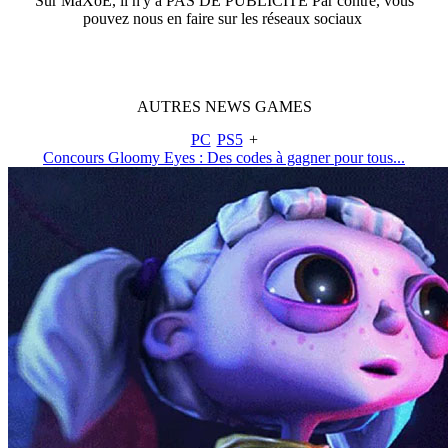
Sur
MaXoE
, il n'y a
PAS DE PUBLICITÉ
Par contre, vous
pouvez nous en faire sur les réseaux sociaux
AUTRES
NEWS
GAMES
PC
PS5
+
Concours Gloomy Eyes : Des codes à gagner pour tous...