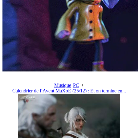
Musique
PC
+
Calendrier de l’Avent MaXoE (25/12) : Et on termine en...