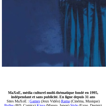
MaXoE, média culturel multi-thématique fondé en 1995,
indépendant et sans publicité. En ligne depuis 31 ans
Sites MaXoE :
Games
(Jeux Vidéo)
Rama
(Cinéma, Musique)
Bulles
(BD, Comics)
Kissa
(Manga, Japon)
Style
(Expo, Design)