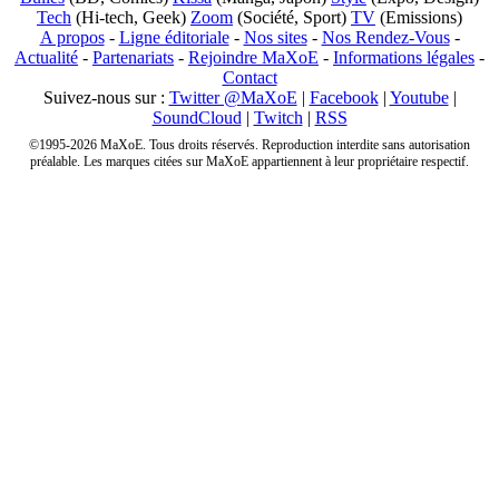
Tech
(Hi-tech, Geek)
Zoom
(Société, Sport)
TV
(Emissions)
A propos
-
Ligne éditoriale
-
Nos sites
-
Nos Rendez-Vous
-
Actualité
-
Partenariats
-
Rejoindre MaXoE
-
Informations légales
-
Contact
Suivez-nous sur :
Twitter @MaXoE
|
Facebook
|
Youtube
|
SoundCloud
|
Twitch
|
RSS
©1995-2026 MaXoE. Tous droits réservés. Reproduction interdite sans autorisation
préalable. Les marques citées sur MaXoE appartiennent à leur propriétaire respectif.