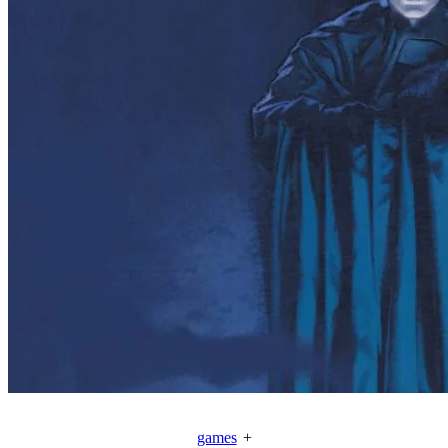
games
+