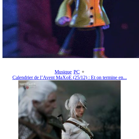
Musique
PC
+
Calendrier de l’Avent MaXoE (25/12) : Et on termine en...