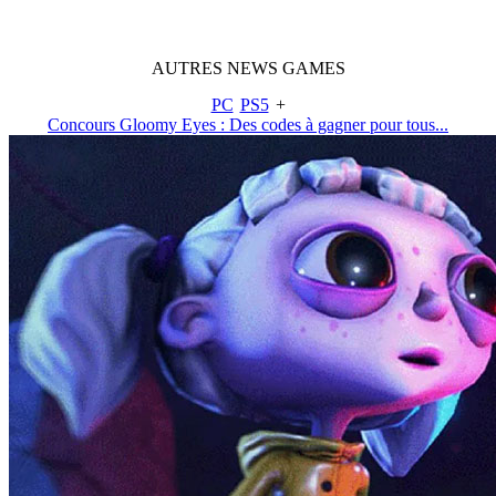
AUTRES
NEWS
GAMES
PC
PS5
+
Concours Gloomy Eyes : Des codes à gagner pour tous...