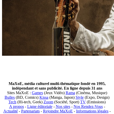
MaXoE, média culturel multi-thématique fondé en 1995,
indépendant et sans publicité. En ligne depuis 31 ans
Sites MaXoE :
Games
(Jeux Vidéo)
Rama
(Cinéma, Musique)
Bulles
(BD, Comics)
Kissa
(Manga, Japon)
Style
(Expo, Design)
Tech
(Hi-tech, Geek)
Zoom
(Société, Sport)
TV
(Emissions)
A propos
-
Ligne éditoriale
-
Nos sites
-
Nos Rendez-Vous
-
Actualité
-
Partenariats
-
Rejoindre MaXoE
-
Informations légales
-