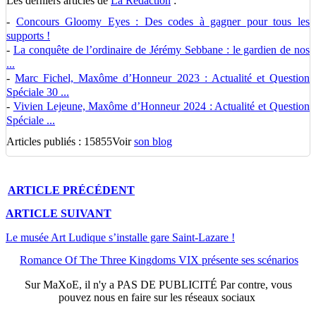
Les derniers articles de
La Rédaction
:
-
Concours Gloomy Eyes : Des codes à gagner pour tous les
supports !
-
La conquête de l’ordinaire de Jérémy Sebbane : le gardien de nos
...
-
Marc Fichel, Maxôme d’Honneur 2023 : Actualité et Question
Spéciale 30 ...
-
Vivien Lejeune, Maxôme d’Honneur 2024 : Actualité et Question
Spéciale ...
Articles publiés : 15855
Voir
son blog
ARTICLE
PRÉCÉDENT
ARTICLE
SUIVANT
Le musée Art Ludique s’installe gare Saint-Lazare !
Romance Of The Three Kingdoms VIX présente ses scénarios
Sur
MaXoE
, il n'y a
PAS DE PUBLICITÉ
Par contre, vous
pouvez nous en faire sur les réseaux sociaux