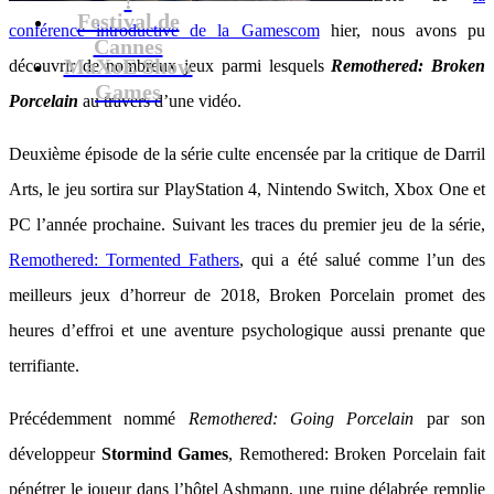
Festival de
conférence introductive de la Gamescom
hier, nous avons pu
Cannes
MaXoE Show
découvrir de nombreux jeux parmi lesquels
Remothered: Broken
Games
Porcelain
au travers d’une vidéo.
Deuxième épisode de la série culte encensée par la critique de Darril
Arts, le jeu sortira sur PlayStation 4, Nintendo Switch, Xbox One et
PC l’année prochaine. Suivant les traces du premier jeu de la série,
Remothered: Tormented Fathers
, qui a été salué comme l’un des
meilleurs jeux d’horreur de 2018, Broken Porcelain promet des
heures d’effroi et une aventure psychologique aussi prenante que
terrifiante.
Précédemment nommé
Remothered: Going Porcelain
par son
développeur
Stormind Games
, Remothered: Broken Porcelain fait
pénétrer le joueur dans l’hôtel Ashmann, une ruine délabrée remplie