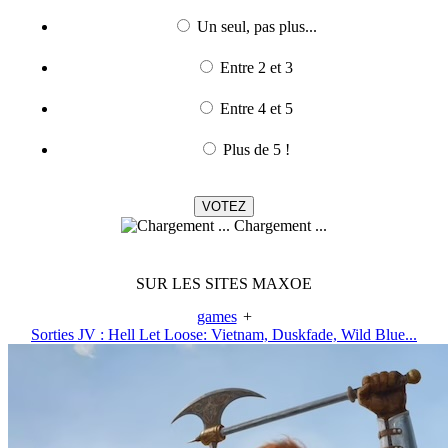
Un seul, pas plus...
Entre 2 et 3
Entre 4 et 5
Plus de 5 !
Chargement ...
SUR LES SITES MAXOE
games
+
Sorties JV : Hell Let Loose: Vietnam, Duskfade, Wild Blue...