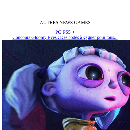
AUTRES
NEWS
GAMES
PC
PS5
+
Concours Gloomy Eyes : Des codes à gagner pour tous...