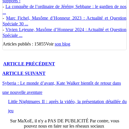
supports !
-
La conquête de l’ordinaire de Jérémy Sebbane : le gardien de nos
...
-
Marc Fichel, Maxôme d’Honneur 2023 : Actualité et Question
Spéciale 30 ...
-
Vivien Lejeune, Maxôme d’Honneur 2024 : Actualité et Question
Spéciale ...
Articles publiés : 15855
Voir
son blog
ARTICLE
PRÉCÉDENT
ARTICLE
SUIVANT
Syberia : Le monde d’avant, Kate Walker bientôt de retour dans
une nouvelle aventure
Little Nightmares II : après la vidéo, la présentation détaillée du
jeu
Sur
MaXoE
, il n'y a
PAS DE PUBLICITÉ
Par contre, vous
pouvez nous en faire sur les réseaux sociaux