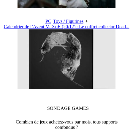
PC
Toys / Figurines
+
Calendrier de l’Avent MaXoE (20/12) : Le coffret collector Dead...
SONDAGE
GAMES
Combien de jeux achetez-vous par mois, tous supports
confondus ?