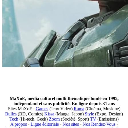
MaXoE, média culturel multi-thématique fondé en 1995,
indépendant et sans publicité. En ligne depuis 31 ans
Sites MaXoE :
Games
(Jeux Vidéo)
Rama
(Cinéma, Musique)
Bulles
(BD, Comics)
Kissa
(Manga, Japon)
Style
(Expo, Design)
Tech
(Hi-tech, Geek)
Zoom
(Société, Sport)
TV
(Emissions)
A propos
-
Ligne éditoriale
-
Nos sites
-
Nos Rendez-Vous
-