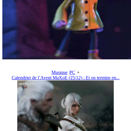
Musique
PC
+
Calendrier de l’Avent MaXoE (25/12) : Et on termine en...