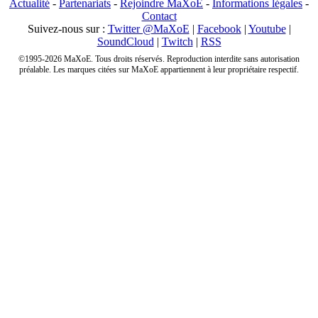
Actualité
-
Partenariats
-
Rejoindre MaXoE
-
Informations légales
-
Contact
Suivez-nous sur :
Twitter @MaXoE
|
Facebook
|
Youtube
|
SoundCloud
|
Twitch
|
RSS
©1995-2026 MaXoE. Tous droits réservés. Reproduction interdite sans autorisation
préalable. Les marques citées sur MaXoE appartiennent à leur propriétaire respectif.