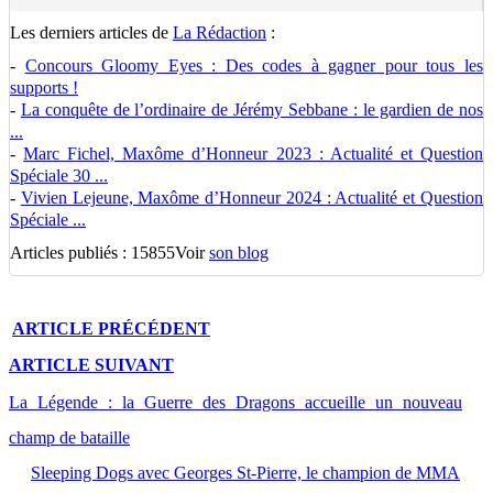
Les derniers articles de
La Rédaction
:
-
Concours Gloomy Eyes : Des codes à gagner pour tous les
supports !
-
La conquête de l’ordinaire de Jérémy Sebbane : le gardien de nos
...
-
Marc Fichel, Maxôme d’Honneur 2023 : Actualité et Question
Spéciale 30 ...
-
Vivien Lejeune, Maxôme d’Honneur 2024 : Actualité et Question
Spéciale ...
Articles publiés : 15855
Voir
son blog
ARTICLE
PRÉCÉDENT
ARTICLE
SUIVANT
La Légende : la Guerre des Dragons accueille un nouveau
champ de bataille
Sleeping Dogs avec Georges St-Pierre, le champion de MMA