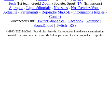
Tech
(Hi-tech, Geek)
Zoom
(Société, Sport)
TV
(Emissions)
A propos
-
Ligne éditoriale
-
Nos sites
-
Nos Rendez-Vous
-
Actualité
-
Partenariats
-
Rejoindre MaXoE
-
Informations légales
-
Contact
Suivez-nous sur :
Twitter @MaXoE
|
Facebook
|
Youtube
|
SoundCloud
|
Twitch
|
RSS
©1995-2026 MaXoE. Tous droits réservés. Reproduction interdite sans autorisation
préalable. Les marques citées sur MaXoE appartiennent à leur propriétaire respectif.