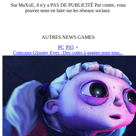
Sur
MaXoE
, il n'y a
PAS DE PUBLICITÉ
Par contre, vous
pouvez nous en faire sur les réseaux sociaux
AUTRES
NEWS
GAMES
PC
PS5
+
Concours Gloomy Eyes : Des codes à gagner pour tous...