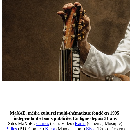
MaXoE, média culturel multi-thématique fondé en 1995,
indépendant et sans publicité. En ligne depuis 31 ans
Sites MaXoE :
Games
(Jeux Vidéo)
Rama
(Cinéma, Musique)
Bulles
(BD, Comics)
Kissa
(Manga, Japon)
Style
(Expo, Design)