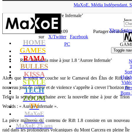
▲
MaXoE.
Média
Indépendant.
S
MaXoE
>
GAMES
>
News
>
PC
>
Rift : date de la mise à jour 1.8
‘Aurore Infernale’
Jeux
Xbox Series
La Rédaction
- 13.04.12, 09:09
Partager cet article
sur
X/Twitter
Facebook
HOME
PC
GAM
GAMES
Toggle nav
RAMA
Rift : date de la mise à jour 1.8 ‘Aurore Infernale’
N
BULLES
T
Sort
KISSA
Hebd
Alors que le soleil se couche sur le Carnaval des Élus de Rift, un
STYLE
Vidé
nouveau jour de colère et de violence s’apprête à crever l’horizon de
Pres
TECH
Bons 
Telara la semaine prochaine avec la nouvelle mise à jour de Trion
ZOOM
TV
Worlds : « Aurore infernale ».
MaXoE
Festival
La pièce maîtresse du contenu de Rift 1.8 consiste en un nouveau
MaXoE 25 ans
raid dans les profondeurs volcaniques du Mont Carcera en pleine Île
!