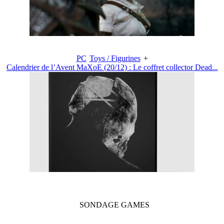
PC
Toys / Figurines
+
Calendrier de l’Avent MaXoE (20/12) : Le coffret collector Dead...
SONDAGE
GAMES