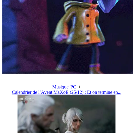
Musique
PC
+
Calendrier de l’Avent MaXoE (25/12) : Et on termine en...