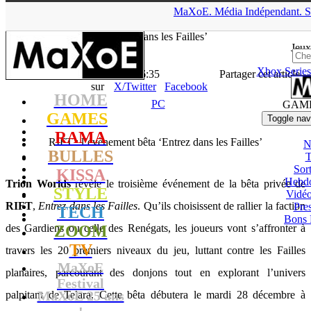
▲
MaXoE.
Média
Indépendant.
S
MaXoE
>
GAMES
>
News
>
PC
>
RIFT : l’évènement bêta
‘Entrez dans les Failles’
Jeux
Xbox Series
La Rédaction
- 23.12.10, 16:35
Partager cet article
sur
X/Twitter
Facebook
HOME
PC
GAM
GAMES
Toggle nav
RAMA
RIFT : l’évènement bêta ‘Entrez dans les Failles’
N
BULLES
T
Sort
KISSA
Hebd
Trion Worlds
révèle le troisième événement de la bêta privée de
STYLE
Vidé
RIFT
,
Entrez dans les Failles
. Qu’ils choisissent de rallier la faction
Pres
TECH
Bons 
des Gardiens ou celle des Renégats, les joueurs vont s’affronter à
ZOOM
TV
travers les 20 premiers niveaux du jeu, luttant contre les Failles
MaXoE
planaires, parcourant des donjons tout en explorant l’univers
Festival
MaXoE 25 ans
palpitant de Telara. Cette bêta débutera le mardi 28 décembre à
!