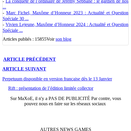
-
La conquête de l’ordinaire de Jérémy Sebbane : le gardien de nos
...
-
Marc Fichel, Maxôme d’Honneur 2023 : Actualité et Question
Spéciale 30 ...
-
Vivien Lejeune, Maxôme d’Honneur 2024 : Actualité et Question
Spéciale ...
Articles publiés : 15855
Voir
son blog
ARTICLE
PRÉCÉDENT
ARTICLE
SUIVANT
Perpetuum disponible en version française dès le 13 Janvier
Rift : présentation de l’édition limitée collector
Sur
MaXoE
, il n'y a
PAS DE PUBLICITÉ
Par contre, vous
pouvez nous en faire sur les réseaux sociaux
AUTRES
NEWS
GAMES