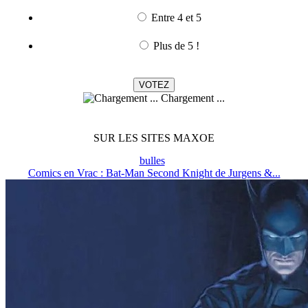
Entre 4 et 5
Plus de 5 !
Chargement ...
SUR LES SITES MAXOE
bulles
Comics en Vrac : Bat-Man Second Knight de Jurgens &...