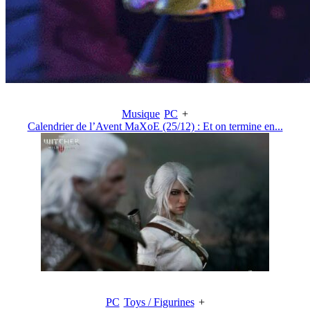
Musique
PC
+
Calendrier de l’Avent MaXoE (25/12) : Et on termine en...
PC
Toys / Figurines
+