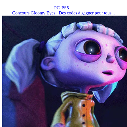
PC
PS5
+
Concours Gloomy Eyes : Des codes à gagner pour tous...