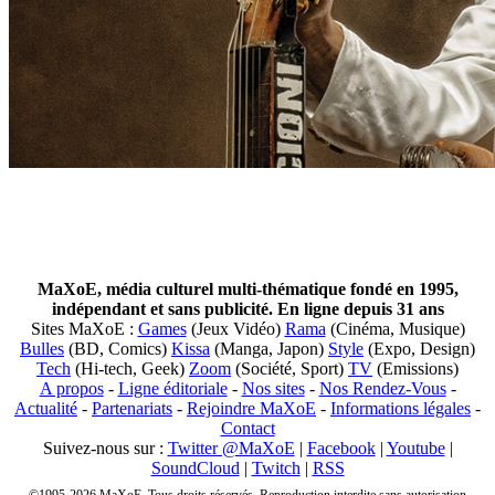
MaXoE, média culturel multi-thématique fondé en 1995,
indépendant et sans publicité. En ligne depuis 31 ans
Sites MaXoE :
Games
(Jeux Vidéo)
Rama
(Cinéma, Musique)
Bulles
(BD, Comics)
Kissa
(Manga, Japon)
Style
(Expo, Design)
Tech
(Hi-tech, Geek)
Zoom
(Société, Sport)
TV
(Emissions)
A propos
-
Ligne éditoriale
-
Nos sites
-
Nos Rendez-Vous
-
Actualité
-
Partenariats
-
Rejoindre MaXoE
-
Informations légales
-
Contact
Suivez-nous sur :
Twitter @MaXoE
|
Facebook
|
Youtube
|
SoundCloud
|
Twitch
|
RSS
©1995-2026 MaXoE. Tous droits réservés. Reproduction interdite sans autorisation