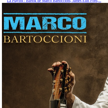
La Playlist : Bartok de Marco Bartoccioni, James Ellis Ford,...