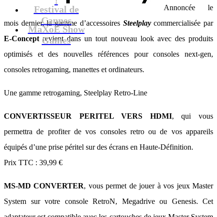
Annoncée le
Festival de
Cannes
mois dernier, la gamme d’accessoires
Steelplay
commercialisée par
MaXoE Show
E-Concept
revient dans un tout nouveau look avec des produits
Games
optimisés et des nouvelles références pour consoles next-gen,
consoles retrogaming, manettes et ordinateurs.
Une gamme retrogaming, Steelplay Retro-Line
CONVERTISSEUR PERITEL VERS HDMI
, qui vous
permettra de profiter de vos consoles retro ou de vos appareils
équipés d’une prise péritel sur des écrans en Haute-Définition.
Prix TTC : 39,99 €
MS-MD CONVERTER
, vous permet de jouer à vos jeux Master
System sur votre console RetroN, Megadrive ou Genesis. Cet
adaptateur est compatible avec les cartouches de jeux Master System