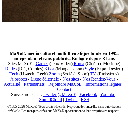
MaXoE, média culturel multi-thématique fondé en 1995,
indépendant et sans publicité. En ligne depuis 31 ans
Sites MaXoE :
Games
(Jeux Vidéo)
Rama
(Cinéma, Musique)
Bulles
(BD, Comics)
Kissa
(Manga, Japon)
Style
(Expo, Design)
Tech
(Hi-tech, Geek)
Zoom
(Société, Sport)
TV
(Emissions)
A propos
-
Ligne éditoriale
-
Nos sites
-
Nos Rendez-Vous
-
Actualité
-
Partenariats
-
Rejoindre MaXoE
-
Informations légales
-
Contact
Suivez-nous sur :
Twitter @MaXoE
|
Facebook
|
Youtube
|
SoundCloud
|
Twitch
|
RSS
©1995-2026 MaXoE. Tous droits réservés. Reproduction interdite sans autorisation
préalable. Les marques citées sur MaXoE appartiennent à leur propriétaire respectif.