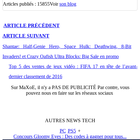
Articles publiés : 15855
Voir
son blog
ARTICLE
PRÉCÉDENT
ARTICLE
SUIVANT
Shantae: Half-Genie Hero, Space Hulk: Deathwing, 8-Bit
Invaders! et Crazy Oafish Ultra Blocks: Big Sale en promo
Top 5 des ventes de jeux vidéo : FIFA 17 en tête de l’avant-
dernier classement de 2016
Sur
MaXoE
, il n'y a
PAS DE PUBLICITÉ
Par contre, vous
pouvez nous en faire sur les réseaux sociaux
AUTRES
NEWS
TECH
PC
PS5
+
Concours Gloomy Eyes : Des codes à gagner pour tous...