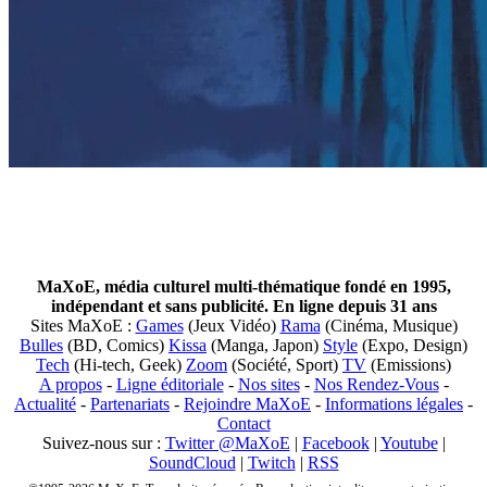
MaXoE, média culturel multi-thématique fondé en 1995,
indépendant et sans publicité. En ligne depuis 31 ans
Sites MaXoE :
Games
(Jeux Vidéo)
Rama
(Cinéma, Musique)
Bulles
(BD, Comics)
Kissa
(Manga, Japon)
Style
(Expo, Design)
Tech
(Hi-tech, Geek)
Zoom
(Société, Sport)
TV
(Emissions)
A propos
-
Ligne éditoriale
-
Nos sites
-
Nos Rendez-Vous
-
Actualité
-
Partenariats
-
Rejoindre MaXoE
-
Informations légales
-
Contact
Suivez-nous sur :
Twitter @MaXoE
|
Facebook
|
Youtube
|
SoundCloud
|
Twitch
|
RSS