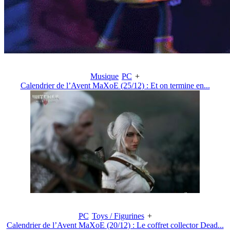
Musique
PC
+
Calendrier de l’Avent MaXoE (25/12) : Et on termine en...
PC
Toys / Figurines
+
Calendrier de l’Avent MaXoE (20/12) : Le coffret collector Dead...