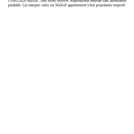
©1995-2026 MaXoE. Tous droits réservés. Reproduction interdite sans autorisation
préalable. Les marques citées sur MaXoE appartiennent à leur propriétaire respectif.