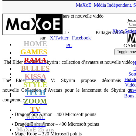
▲
MaXoE.
Média
Indépendant.
S
MaXoE
>
GAMES
>
News
>
PC
>
The Elder Scrolls V: Skyrim :
collection d’avatars et nouvelle vidéo
Jeux
Xbox Series
La Rédaction
- 04.11.11, 18:17
Partager cet article
sur
X/Twitter
Facebook
HOME
PC
GAM
GAMES
Toggle nav
RAMA
The Elder Scrolls V: Skyrim : collection d’avatars et nouvelle vidéo
N
BULLES
T
Sort
KISSA
Hebd
The Elder Scrolls V: Skyrim propose désormais une
STYLE
Vidé
nouvelle Collection d’Avatars pour le lancement de Skyrim qui
Pres
TECH
Bons 
comprend :
ZOOM
TV
• Dragonborn Armor – 400 Microsoft points
MaXoE
Festival
• Dragon Bone Armor – 400 Microsoft points
MaXoE 25 ans
• Mage Robe – 320 Microsoft points
!