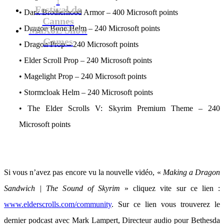
Festival de
• Dark Brotherhood Armor – 400 Microsoft points
Cannes
• Dragon Bone Helm – 240 Microsoft points
MaXoE Show
Games
• Dragon Prop – 240 Microsoft points
• Elder Scroll Prop – 240 Microsoft points
• Magelight Prop – 240 Microsoft points
• Stormcloak Helm – 240 Microsoft points
• The Elder Scrolls V: Skyrim Premium Theme – 240
Microsoft points
Si vous n’avez pas encore vu la nouvelle vidéo, «
Making a Dragon
Sandwich | The Sound of Skyrim
» cliquez vite sur ce lien :
www.elderscrolls.com/community
. Sur ce lien vous trouverez le
dernier podcast avec Mark Lampert, Directeur audio pour Bethesda