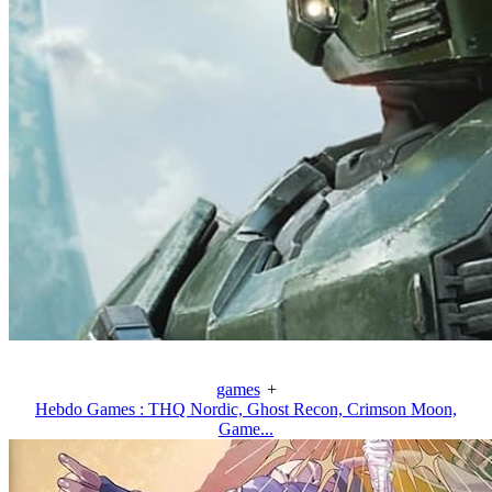
games
+
Hebdo Games : THQ Nordic, Ghost Recon, Crimson Moon,
Game...