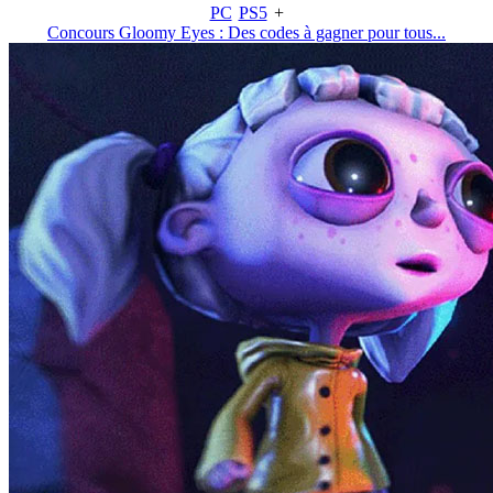
PC
PS5
+
Concours Gloomy Eyes : Des codes à gagner pour tous...