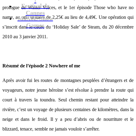
Festival de
prologue de Winter Voices, et le 1er épisode Those who have no
Cannes
name, au prix unitaire de 2,25€ au lieu de 4,49€. Une opération qui
MaXoE Show
Games
s’inscrit dans le cadre du ‘Holiday Sale’ de Steam, du 20 décembre
2010 au 3 janvier 2011.
Résumé de l’épisode 2 Nowhere of me
Après avoir fui les routes de montagnes peuplées d’étrangers et de
voyageurs, notre jeune héroïne s’est résolue à prendre la route qui
court à travers la toundra. Seul chemin restant pour atteindre la
rivière, c’est un voyage de plusieurs centaines de kilomètres, dans la
neige et dans le froid. Il y a peu d’abris ou de nourriture et le
blizzard, tenace, semble ne jamais vouloir s’arrêter.