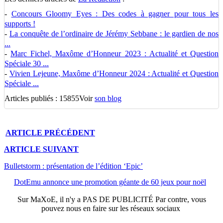
-
Concours Gloomy Eyes : Des codes à gagner pour tous les
supports !
-
La conquête de l’ordinaire de Jérémy Sebbane : le gardien de nos
...
-
Marc Fichel, Maxôme d’Honneur 2023 : Actualité et Question
Spéciale 30 ...
-
Vivien Lejeune, Maxôme d’Honneur 2024 : Actualité et Question
Spéciale ...
Articles publiés : 15855
Voir
son blog
ARTICLE
PRÉCÉDENT
ARTICLE
SUIVANT
Bulletstorm : présentation de l’édition ‘Epic’
DotEmu annonce une promotion géante de 60 jeux pour noël
Sur
MaXoE
, il n'y a
PAS DE PUBLICITÉ
Par contre, vous
pouvez nous en faire sur les réseaux sociaux