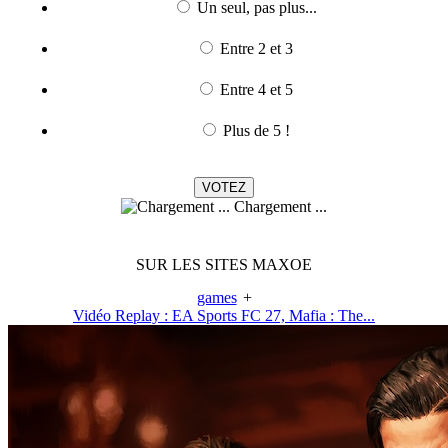
Un seul, pas plus...
Entre 2 et 3
Entre 4 et 5
Plus de 5 !
Chargement ...
SUR LES SITES MAXOE
games
+
Vidéo Replay : EA Sports FC 27, Mafia : The...