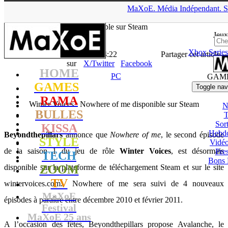
▲
MaXoE.
Média
Indépendant.
S
MaXoE
>
GAMES
>
News
>
PC
>
Winter Voices : Nowhere of me
disponible sur Steam
Jeux
Xbox Series
La Rédaction
- 20.12.10, 14:22
Partager cet article
sur
X/Twitter
Facebook
HOME
PC
GAM
GAMES
Toggle nav
RAMA
Winter Voices : Nowhere of me disponible sur Steam
N
BULLES
T
Sort
KISSA
Hebd
Beyondthepillars
annonce que
Nowhere of me
, le second épisode
STYLE
Vidé
de la saison 1 du jeu de rôle
Winter Voices
, est désormais
Pres
TECH
Bons 
disponible sur la plateforme de téléchargement Steam et sur le site
ZOOM
TV
wintervoices.com. Nowhere of me sera suivi de 4 nouveaux
MaXoE
épisodes à paraître entre décembre 2010 et février 2011.
Festival
MaXoE 25 ans
A l’occasion des fêtes, Beyondthepillars propose Avalanche, le
!