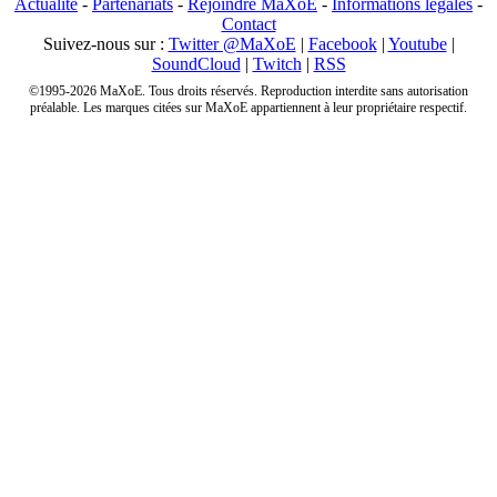
Actualité
-
Partenariats
-
Rejoindre MaXoE
-
Informations légales
-
Contact
Suivez-nous sur :
Twitter @MaXoE
|
Facebook
|
Youtube
|
SoundCloud
|
Twitch
|
RSS
©1995-2026 MaXoE. Tous droits réservés. Reproduction interdite sans autorisation
préalable. Les marques citées sur MaXoE appartiennent à leur propriétaire respectif.