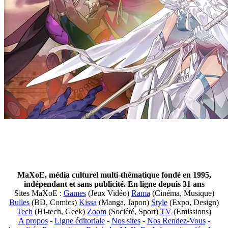
MaXoE, média culturel multi-thématique fondé en 1995,
indépendant et sans publicité. En ligne depuis 31 ans
Sites MaXoE :
Games
(Jeux Vidéo)
Rama
(Cinéma, Musique)
Bulles
(BD, Comics)
Kissa
(Manga, Japon)
Style
(Expo, Design)
Tech
(Hi-tech, Geek)
Zoom
(Société, Sport)
TV
(Emissions)
A propos
-
Ligne éditoriale
-
Nos sites
-
Nos Rendez-Vous
-