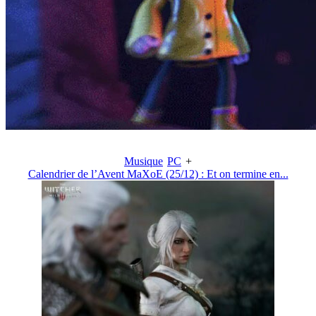
Musique
PC
+
Calendrier de l’Avent MaXoE (25/12) : Et on termine en...