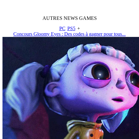
AUTRES
NEWS
GAMES
PC
PS5
+
Concours Gloomy Eyes : Des codes à gagner pour tous...