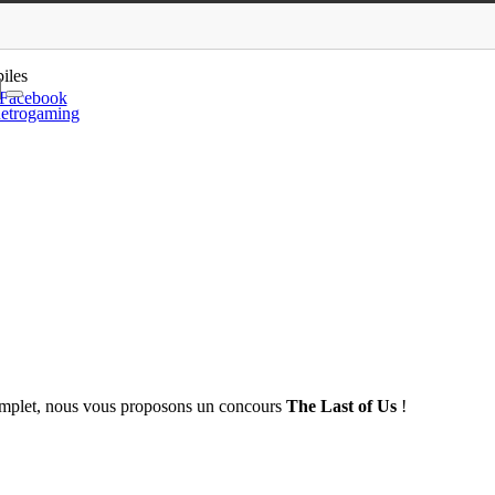
es à gagner !
iles
Facebook
etrogaming
t complet, nous vous proposons un concours
The Last of Us
!