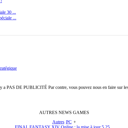
 !
le 30 ...
ciale ...
tratégique
n'y a
PAS DE PUBLICITÉ
Par contre, vous pouvez nous en faire sur le
AUTRES
NEWS
GAMES
Autres
PC
+
FINAL FANTASY XIV Online : la mise à jour 5.25...