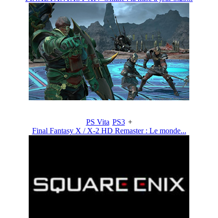
PS Vita
PS3
+
Final Fantasy X / X-2 HD Remaster : Le monde...