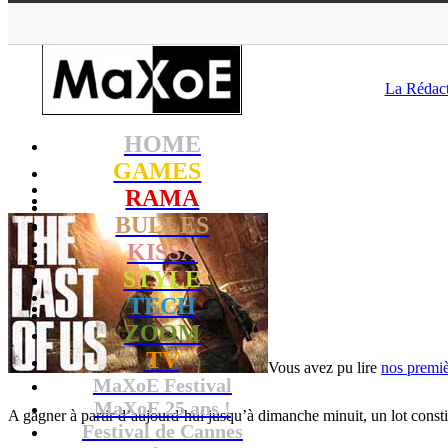
MaXoE
>
G
La Rédac
HOME
GAMES
RAMA
BULLES
KISSA
STYLE
TECH
ZOOM
TV
Vous avez pu lire
nos premiè
MaXoE Festival
MaXoE 25 ans !
A gagner à partir d’aujourd’hui jusqu’à dimanche minuit, un lot consti
Festival de Cannes