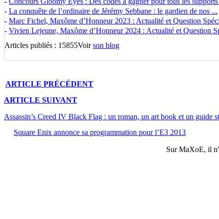
-
Concours Gloomy Eyes : Des codes à gagner pour tous les supports
-
La conquête de l’ordinaire de Jérémy Sebbane : le gardien de nos ...
-
Marc Fichel, Maxôme d’Honneur 2023 : Actualité et Question Spécia
-
Vivien Lejeune, Maxôme d’Honneur 2024 : Actualité et Question Spé
Articles publiés : 15855
Voir
son blog
ARTICLE
PRÉCÉDENT
ARTICLE
SUIVANT
Assassin’s Creed IV Black Flag : un roman, un art book et un guide s
Square Enix annonce sa programmation pour l’E3 2013
Sur
MaXoE
, il 