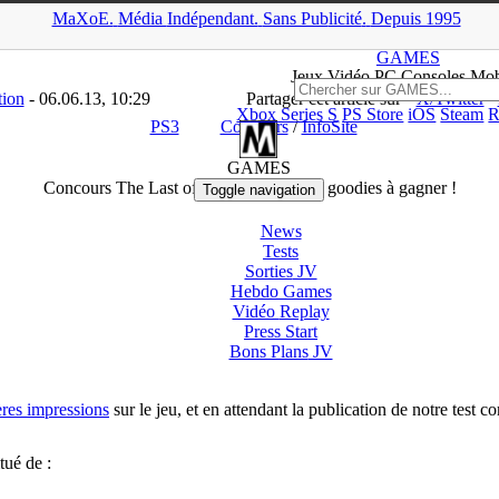
MaXoE.
Média
Indépendant.
▲
Sans Pub
licité
.
Depuis 1995
AMES
>
News
>
PS3
>
Concours The Last of Us : un jeu et des goodi
GAMES
Jeux
Vidéo
PC Consoles Mob
tion
- 06.06.13, 10:29
Partager cet article sur
X/Twitter
Xbox Series S
PS Store
iOS
Steam
R
PS3
Concours
/
InfoSite
GAMES
Concours The Last of Us : un jeu et des goodies à gagner !
Toggle navigation
News
Tests
Sorties
JV
Hebdo Games
Vidéo
Replay
Press Start
Bons Plans
JV
res impressions
sur le jeu, et en attendant la publication de notre tes
tué de :