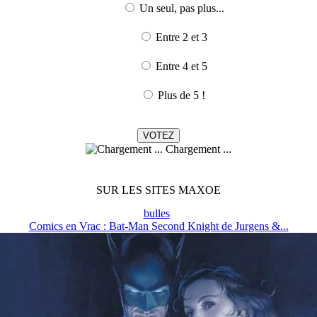
Un seul, pas plus...
Entre 2 et 3
Entre 4 et 5
Plus de 5 !
Chargement ...
SUR LES SITES MAXOE
bulles
Comics en Vrac : Bat-Man Second Knight de Jurgens &...