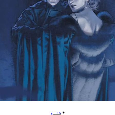
games
+