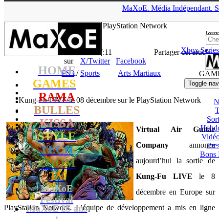
▲
MaXoE.
Média
Indépendant.
S
MaXoE
>
GAMES
>
News
>
PS3
>
Kung-Fu LIVE le 08
décembre sur le PlayStation Network
Jeux
Xbox Series
La Rédaction
- 26.11.10, 17:11
Partager cet article
sur
X/Twitter
Facebook
HOME
PS3
/
Sports
Arts Martiaux
GAM
GAMES
Toggle nav
RAMA
Kung-Fu LIVE le 08 décembre sur le PlayStation Network
N
BULLES
T
Sort
KISSA
Hebd
Virtual Air Guitar
STYLE
Vidé
Company
annonce
Pres
TECH
Bons 
ZOOM
aujourd’hui la sortie de
TV
Kung-Fu LIVE
le 8
MaXoE
décembre en Europe sur
Festival
MaXoE 25 ans
PlayStation Network. L’équipe de développement a mis en ligne
!