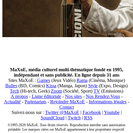
MaXoE, média culturel multi-thématique fondé en 1995,
indépendant et sans publicité. En ligne depuis 31 ans
Sites MaXoE :
Games
(Jeux Vidéo)
Rama
(Cinéma, Musique)
Bulles
(BD, Comics)
Kissa
(Manga, Japon)
Style
(Expo, Design)
Tech
(Hi-tech, Geek)
Zoom
(Société, Sport)
TV
(Emissions)
A propos
-
Ligne éditoriale
-
Nos sites
-
Nos Rendez-Vous
-
Actualité
-
Partenariats
-
Rejoindre MaXoE
-
Informations légales
-
Contact
Suivez-nous sur :
Twitter @MaXoE
|
Facebook
|
Youtube
|
SoundCloud
|
Twitch
|
RSS
©1995-2026 MaXoE. Tous droits réservés. Reproduction interdite sans autorisation
préalable. Les marques citées sur MaXoE appartiennent à leur propriétaire respectif.