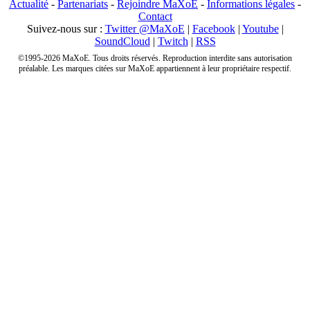
Actualité
-
Partenariats
-
Rejoindre MaXoE
-
Informations légales
-
Contact
Suivez-nous sur :
Twitter @MaXoE
|
Facebook
|
Youtube
|
SoundCloud
|
Twitch
|
RSS
©1995-2026 MaXoE. Tous droits réservés. Reproduction interdite sans autorisation
préalable. Les marques citées sur MaXoE appartiennent à leur propriétaire respectif.