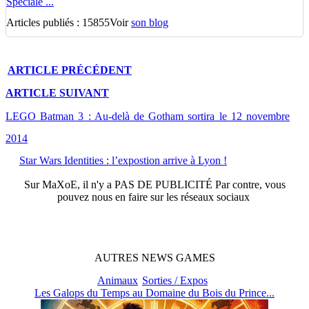
Spéciale ...
Articles publiés : 15855
Voir
son blog
ARTICLE
PRÉCÉDENT
ARTICLE
SUIVANT
LEGO Batman 3 : Au-delà de Gotham sortira le 12 novembre
2014
Star Wars Identities : l’expostion arrive à Lyon !
Sur
MaXoE
, il n'y a
PAS DE PUBLICITÉ
Par contre, vous
pouvez nous en faire sur les réseaux sociaux
AUTRES
NEWS
GAMES
Animaux
Sorties / Expos
Les Galops du Temps au Domaine du Bois du Prince...