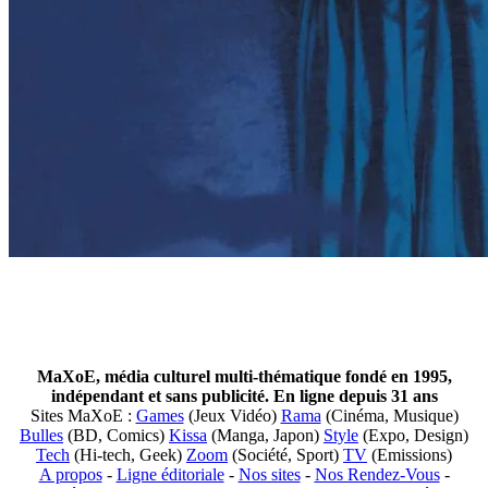
MaXoE, média culturel multi-thématique fondé en 1995,
indépendant et sans publicité. En ligne depuis 31 ans
Sites MaXoE :
Games
(Jeux Vidéo)
Rama
(Cinéma, Musique)
Bulles
(BD, Comics)
Kissa
(Manga, Japon)
Style
(Expo, Design)
Tech
(Hi-tech, Geek)
Zoom
(Société, Sport)
TV
(Emissions)
A propos
-
Ligne éditoriale
-
Nos sites
-
Nos Rendez-Vous
-