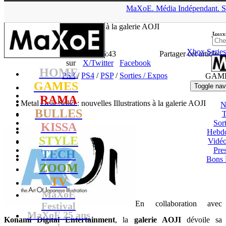
▲
MaXoE.
Média
Indépendant.
S
MaXoE
>
GAMES
>
News
>
PS3
>
Metal Gear Solid : nouvelles
Illustrations à la galerie AOJI
Jeux
Xbox Series
La Rédaction
- 28.08.14, 16:43
Partager cet article
sur
X/Twitter
Facebook
HOME
PS3
/
PS4
/
PSP
/
Sorties / Expos
GAM
GAMES
Toggle nav
RAMA
Metal Gear Solid : nouvelles Illustrations à la galerie AOJI
N
BULLES
T
Sort
KISSA
Hebd
STYLE
Vidé
Pres
TECH
Bons 
ZOOM
TV
MaXoE
En collaboration avec
Festival
MaXoE 25 ans
Konami Digital Entertainment
, la
galerie AOJI
dévoile sa
!