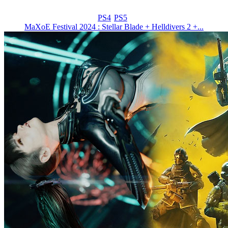
PS4
PS5
MaXoE Festival 2024 : Stellar Blade + Helldivers 2 +...