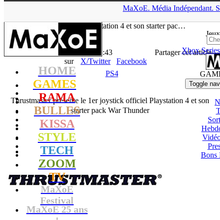
▲
MaXoE.
Média
Indépendant.
S
MaXoE
>
GAMES
>
News
>
PS4
>
Thrustmaster présente le 1er
joystick officiel Playstation 4 et son starter pac…
Jeux
Xbox Series
La Rédaction
- 02.02.16, 11:43
Partager cet article
sur
X/Twitter
Facebook
HOME
PS4
GAM
GAMES
Toggle nav
RAMA
Thrustmaster présente le 1er joystick officiel Playstation 4 et son
N
BULLES
starter pack War Thunder
T
Sort
KISSA
Hebd
STYLE
Vidé
Pres
TECH
Bons 
ZOOM
TV
MaXoE
Festival
MaXoE 25 ans
!