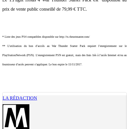
prix de vente public conseillé de 79,99 € TTC.
* Liste des jeux PS4 compatibles disponible sur http://ts.thrustmaster.com/
** L’utilisation du bon d’acccès au War Thunder Starter Pack requiert l’enregistrement sur le
PlayStationNetwork (PSN). L’enregistrement PSN est gratuit, mais des frais liés à l’accès Internet et/ou au
fournisseur d’accès peuvent s’appliquer. Le bon expire le 15/11/2017.
LA RÉDACTION