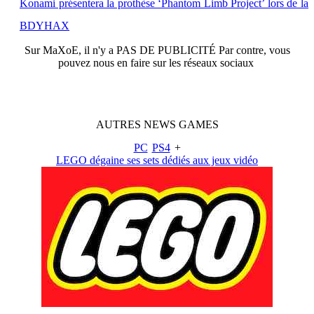
Konami présentera la prothèse ‘Phantom Limb Project’ lors de la
BDYHAX
Sur
MaXoE
, il n'y a
PAS DE PUBLICITÉ
Par contre, vous
pouvez nous en faire sur les réseaux sociaux
AUTRES
NEWS
GAMES
PC
PS4
+
LEGO dégaine ses sets dédiés aux jeux vidéo