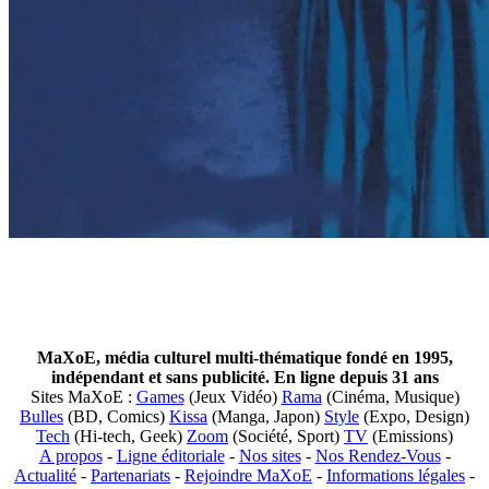
MaXoE, média culturel multi-thématique fondé en 1995,
indépendant et sans publicité. En ligne depuis 31 ans
Sites MaXoE :
Games
(Jeux Vidéo)
Rama
(Cinéma, Musique)
Bulles
(BD, Comics)
Kissa
(Manga, Japon)
Style
(Expo, Design)
Tech
(Hi-tech, Geek)
Zoom
(Société, Sport)
TV
(Emissions)
A propos
-
Ligne éditoriale
-
Nos sites
-
Nos Rendez-Vous
-
Actualité
-
Partenariats
-
Rejoindre MaXoE
-
Informations légales
-