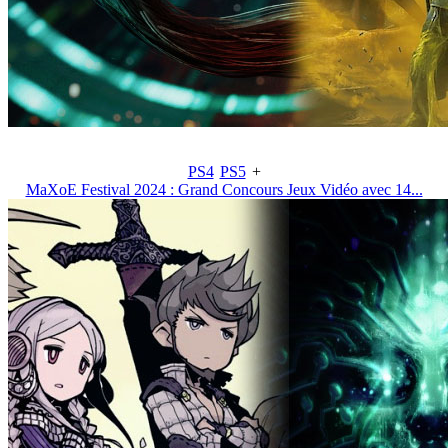
PS4
PS5
+
MaXoE Festival 2024 : Grand Concours Jeux Vidéo avec 14...