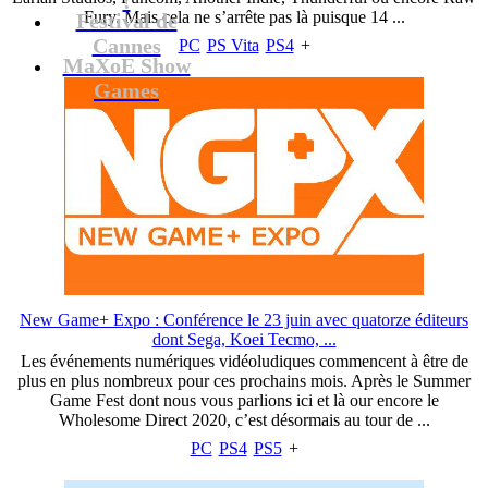
Fury. Mais cela ne s’arrête pas là puisque 14 ...
Festival de
Cannes
PC
PS Vita
PS4
+
MaXoE Show
Games
New Game+ Expo : Conférence le 23 juin avec quatorze éditeurs
dont Sega, Koei Tecmo, ...
Les événements numériques vidéoludiques commencent à être de
plus en plus nombreux pour ces prochains mois. Après le Summer
Game Fest dont nous vous parlions ici et là our encore le
Wholesome Direct 2020, c’est désormais au tour de ...
PC
PS4
PS5
+