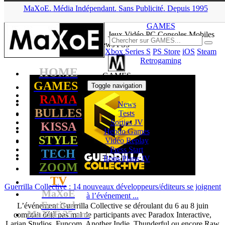
MaXoE.
Média
Indépendant.
▲
Sans Pub
licité
.
Depuis 1995
MaXoE
>
GAMES
>
News
>
PS5
>
Page 5
GAMES
Jeux
Vidéo
PC Consoles Mobiles
News PS5
Xbox Series S
PS Store
iOS
Steam
Retrogaming
HOME
GAMES
GAMES
Toggle navigation
RAMA
News
BULLES
Tests
Sorties
JV
KISSA
Hebdo Games
STYLE
Vidéo
Replay
Press Start
TECH
Bons Plans
JV
ZOOM
TV
Guerrilla Collective : 14 nouveaux développeurs/éditeurs se joignent
MaXoE
à l’événement ...
Festival
L’événement Guerrilla Collective se déroulant du 6 au 8 juin
MaXoE 25 ans
comptait déjà pas mal de participants avec Paradox Interactive,
Larian Studios, Funcom, Another Indie, Thunderful ou encore Raw
!