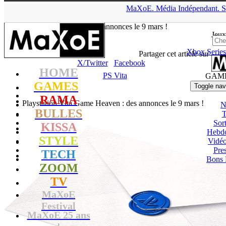
▲
MaXoE.
Média
Indépendant.
S
MaXoE
>
GAMES
>
News
>
PS Vita
>
Playstation Vita Game
Heaven : des annonces le 9 mars !
Jeux
Xbox Series
Stan
- 08.03.12, 11:09
Partager cet article sur
X/Twitter
Facebook
HOME
PS Vita
GAM
GAMES
Toggle nav
RAMA
Playstation Vita Game Heaven : des annonces le 9 mars !
N
BULLES
T
Sort
KISSA
Hebd
STYLE
Vidé
Pres
TECH
Bons 
ZOOM
TV
MaXoE
Festival
MaXoE 25 ans
!