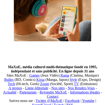
MaXoE, média culturel multi-thématique fondé en 1995,
indépendant et sans publicité. En ligne depuis 31 ans
Sites MaXoE :
Games
(Jeux Vidéo)
Rama
(Cinéma, Musique)
Bulles
(BD, Comics)
Kissa
(Manga, Japon)
Style
(Expo, Design)
Tech
(Hi-tech, Geek)
Zoom
(Société, Sport)
TV
(Emissions)
A propos
-
Ligne éditoriale
-
Nos sites
-
Nos Rendez-Vous
-
Actualité
-
Partenariats
-
Rejoindre MaXoE
-
Informations légales
-
Contact
Suivez-nous sur :
Twitter @MaXoE
|
Facebook
|
Youtube
|
SoundCloud
|
Twitch
|
RSS