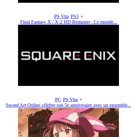
PS Vita
PS3
+
Final Fantasy X / X-2 HD Remaster : Le monde...
PC
PS Vita
+
Sword Art Online célebre son 5e annivesaire avec un ensemble...