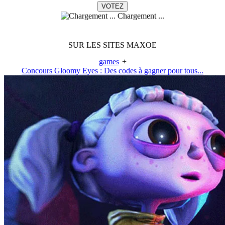
Chargement ...
SUR LES SITES MAXOE
games
+
Concours Gloomy Eyes : Des codes à gagner pour tous...