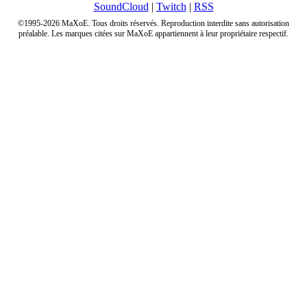
SoundCloud
|
Twitch
|
RSS
©1995-2026 MaXoE. Tous droits réservés. Reproduction interdite sans autorisation
préalable. Les marques citées sur MaXoE appartiennent à leur propriétaire respectif.