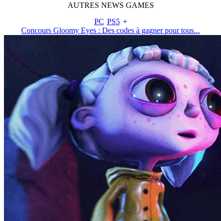
AUTRES
NEWS
GAMES
PC
PS5
+
Concours Gloomy Eyes : Des codes à gagner pour tous...