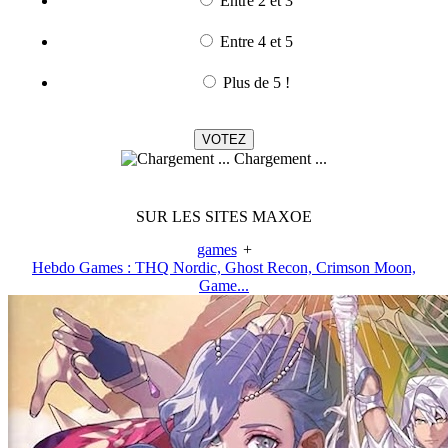
Entre 2 et 3
Entre 4 et 5
Plus de 5 !
Chargement ...
SUR LES SITES MAXOE
games
+
Hebdo Games : THQ Nordic, Ghost Recon, Crimson Moon,
Game...