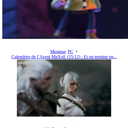
Musique
PC
+
Calendrier de l’Avent MaXoE (25/12) : Et on termine en...