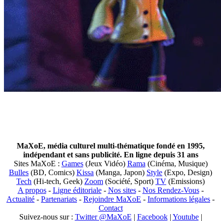
MaXoE, média culturel multi-thématique fondé en 1995,
indépendant et sans publicité. En ligne depuis 31 ans
Sites MaXoE :
Games
(Jeux Vidéo)
Rama
(Cinéma, Musique)
Bulles
(BD, Comics)
Kissa
(Manga, Japon)
Style
(Expo, Design)
Tech
(Hi-tech, Geek)
Zoom
(Société, Sport)
TV
(Emissions)
A propos
-
Ligne éditoriale
-
Nos sites
-
Nos Rendez-Vous
-
Actualité
-
Partenariats
-
Rejoindre MaXoE
-
Informations légales
-
Contact
Suivez-nous sur :
Twitter @MaXoE
|
Facebook
|
Youtube
|