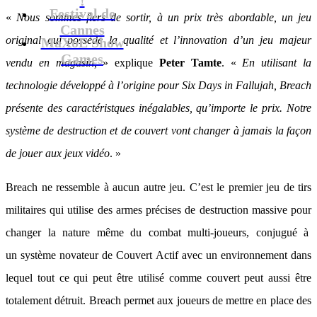
Festival de
«
Nous sommes fiers de sortir, à un prix très abordable, un jeu
Cannes
original qui possède la qualité et l’innovation d’un jeu majeur
MaXoE Show
Games
vendu en magasin,
» explique
Peter Tamte
. «
En utilisant la
technologie développé à l’origine pour Six Days in Fallujah, Breach
présente des caractéristques inégalables, qu’importe le prix. Notre
système de destruction et de couvert vont changer à jamais la façon
de jouer aux jeux vidéo
. »
Breach ne ressemble à aucun autre jeu. C’est le premier jeu de tirs
militaires qui utilise des armes précises de destruction massive pour
changer la nature même du combat multi-joueurs, conjugué à
un système novateur de Couvert Actif avec un environnement dans
lequel tout ce qui peut être utilisé comme couvert peut aussi être
totalement détruit. Breach permet aux joueurs de mettre en place des