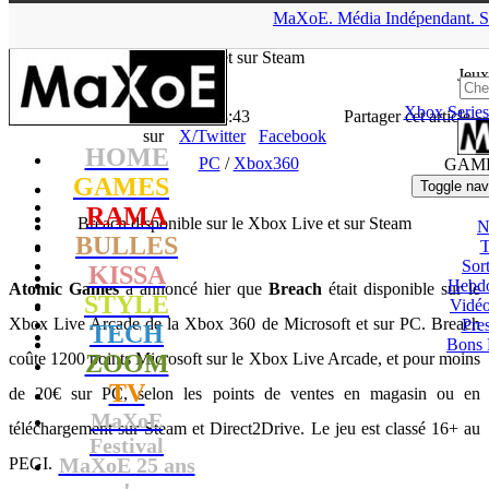
▲
MaXoE.
Média
Indépendant.
S
MaXoE
>
GAMES
>
News
>
PC
>
Breach disponible sur le Xbox
Live et sur Steam
Jeux
Xbox Series
La Rédaction
- 27.01.11, 13:43
Partager cet article
sur
X/Twitter
Facebook
HOME
PC
/
Xbox360
GAM
GAMES
Toggle nav
RAMA
Breach disponible sur le Xbox Live et sur Steam
N
BULLES
T
Sort
KISSA
Hebd
Atomic Games
a annoncé hier que
Breach
était disponible sur le
STYLE
Vidé
Xbox Live Arcade de la Xbox 360 de Microsoft et sur PC. Breach
Pres
TECH
Bons 
coûte 1200 points Microsoft sur le Xbox Live Arcade, et pour moins
ZOOM
TV
de 20€ sur PC, selon les points de ventes en magasin ou en
MaXoE
téléchargement sur Steam et Direct2Drive. Le jeu est classé 16+ au
Festival
MaXoE 25 ans
PEGI.
!