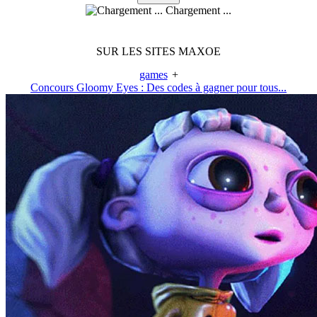
Chargement ...
SUR LES SITES MAXOE
games
+
Concours Gloomy Eyes : Des codes à gagner pour tous...