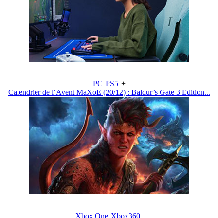
PC
PS5
+
Calendrier de l’Avent MaXoE (20/12) : Baldur’s Gate 3 Edition...
Xbox One
Xbox360