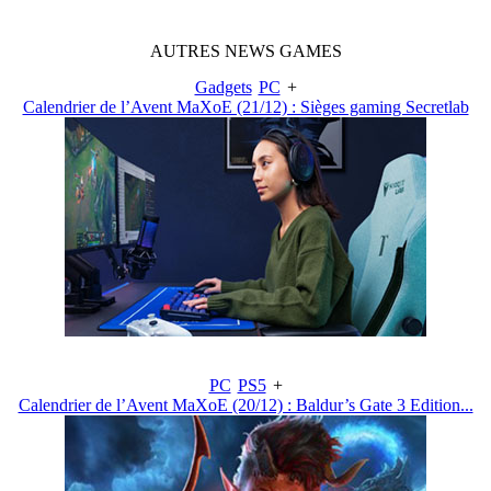
AUTRES
NEWS
GAMES
Gadgets
PC
+
Calendrier de l’Avent MaXoE (21/12) : Sièges gaming Secretlab
PC
PS5
+
Calendrier de l’Avent MaXoE (20/12) : Baldur’s Gate 3 Edition...