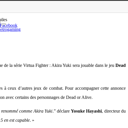
ira Yuki
iles
Facebook
etrogaming
e la série Virtua Fighter : Akira Yuki sera jouable dans le jeu
Dead
ages à ceux d’autres jeux de combat. Pour accompagner cette annonce
ion avec certains des personnages de Dead or Alive.
ant renommé comme Akira Yuki
.” déclare
Yosuke Hayashi
, directeur du
 5 en est capable
. »