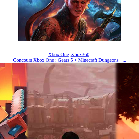
Xbox One
Xbox360
Concours Xbox One : Gears 5 + Minecraft Dungeons +...