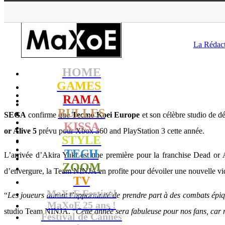
MaXoE
La Rédac
HOME
GAMES
RAMA
BULLES
SEGA
confirme que
Tecmo Koei Europe
et son célèbre studio de 
KISSA
or Alive 5
prévu pour Xbox 360 and PlayStation 3 cette année.
STYLE
TECH
L’arrivée d’Akira Yuki est une première pour la franchise Dead or 
ZOOM
d’envergure, la Team NINJA en profite pour dévoiler une nouvelle vid
TV
MaXoE Festival
“
Les joueurs auront l’opportunité de prendre part à des combats ép
MaXoE 25 ans !
studio Team NINJA. “
Cette année sera fabuleuse pour nos fans, car 
Festival de Cannes