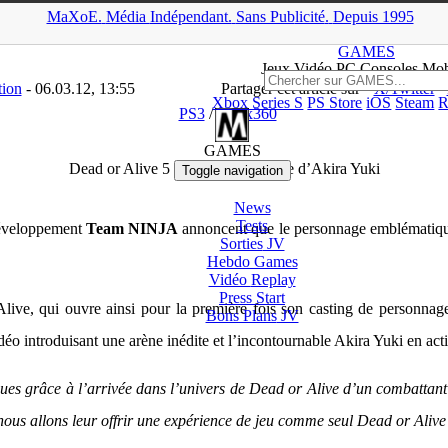
MaXoE.
Média
Indépendant.
▲
Sans Pub
licité
.
Depuis 1995
>
GAMES
>
News
>
PS3
>
Dead or Alive 5 avec le personnage d’Ak
GAMES
Jeux
Vidéo
PC Consoles Mob
tion
- 06.03.12, 13:55
Partager cet article sur
X/Twitter
Xbox Series S
PS Store
iOS
Steam
R
PS3
/
Xbox360
GAMES
Dead or Alive 5 avec le personnage d’Akira Yuki
Toggle navigation
News
Tests
développement
Team NINJA
annoncent que le personnage emblématique d
Sorties
JV
Hebdo Games
Vidéo
Replay
Press Start
Alive, qui ouvre ainsi pour la première fois son casting de personn
Bons Plans
JV
éo introduisant une arène inédite et l’incontournable Akira Yuki en act
iques grâce à l’arrivée dans l’univers de Dead or Alive d’un combatt
nous allons leur offrir une expérience de jeu comme seul Dead or Alive