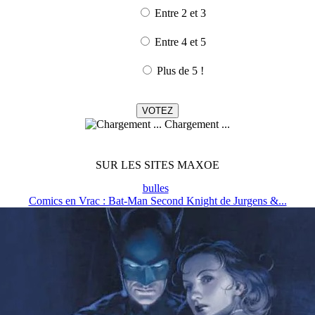
Entre 2 et 3
Entre 4 et 5
Plus de 5 !
Chargement ...
SUR LES SITES MAXOE
bulles
Comics en Vrac : Bat-Man Second Knight de Jurgens &...