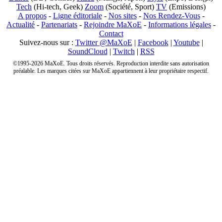
Tech
(Hi-tech, Geek)
Zoom
(Société, Sport)
TV
(Emissions)
A propos
-
Ligne éditoriale
-
Nos sites
-
Nos Rendez-Vous
-
Actualité
-
Partenariats
-
Rejoindre MaXoE
-
Informations légales
-
Contact
Suivez-nous sur :
Twitter @MaXoE
|
Facebook
|
Youtube
|
SoundCloud
|
Twitch
|
RSS
©1995-2026 MaXoE. Tous droits réservés. Reproduction interdite sans autorisation
préalable. Les marques citées sur MaXoE appartiennent à leur propriétaire respectif.