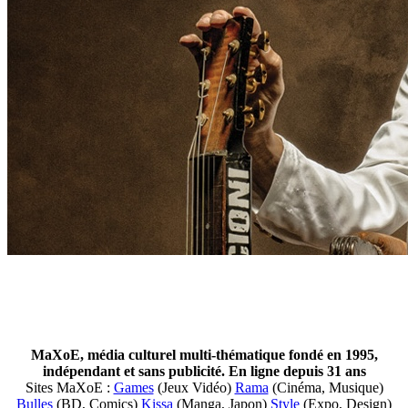
MaXoE, média culturel multi-thématique fondé en 1995,
indépendant et sans publicité. En ligne depuis 31 ans
Sites MaXoE :
Games
(Jeux Vidéo)
Rama
(Cinéma, Musique)
Bulles
(BD, Comics)
Kissa
(Manga, Japon)
Style
(Expo, Design)