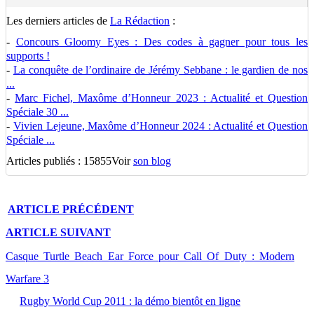
Les derniers articles de
La Rédaction
:
-
Concours Gloomy Eyes : Des codes à gagner pour tous les
supports !
-
La conquête de l’ordinaire de Jérémy Sebbane : le gardien de nos
...
-
Marc Fichel, Maxôme d’Honneur 2023 : Actualité et Question
Spéciale 30 ...
-
Vivien Lejeune, Maxôme d’Honneur 2024 : Actualité et Question
Spéciale ...
Articles publiés : 15855
Voir
son blog
ARTICLE
PRÉCÉDENT
ARTICLE
SUIVANT
Casque Turtle Beach Ear Force pour Call Of Duty : Modern
Warfare 3
Rugby World Cup 2011 : la démo bientôt en ligne