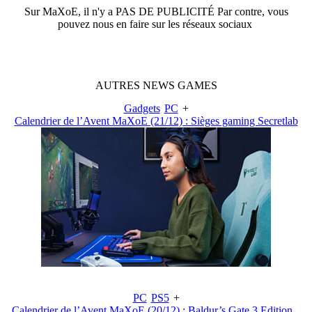
Sur
MaXoE
, il n'y a
PAS DE PUBLICITÉ
Par contre, vous
pouvez nous en faire sur les réseaux sociaux
AUTRES
NEWS
GAMES
Gadgets
PC
+
Calendrier de l’Avent MaXoE (21/12) : Sièges gaming Secretlab
PC
PS5
+
Calendrier de l’Avent MaXoE (20/12) : Baldur’s Gate 3 Edition...