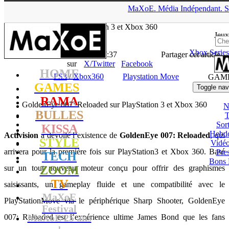
▲
MaXoE.
Média
Indépendant.
S
MaXoE
>
GAMES
>
News
>
PS3
>
GoldenEye 007: Reloaded sur
PlayStation 3 et Xbox 360
Jeux
Xbox Series
La Rédaction
- 21.07.11, 17:37
Partager cet article
sur
X/Twitter
Facebook
HOME
PS3
/
Xbox360
Playstation Move
GAM
GAMES
Toggle nav
RAMA
GoldenEye 007: Reloaded sur PlayStation 3 et Xbox 360
N
BULLES
T
Sort
KISSA
Hebd
Activision
a dévoilé l’existence de
GoldenEye 007: Reloaded
, qui
STYLE
Vidé
arrivera pour la première fois sur PlayStation3 et Xbox 360. Basé
Pres
TECH
Bons 
sur un tout nouveau moteur conçu pour offrir des graphismes
ZOOM
TV
saisissants, un gameplay fluide et une compatibilité avec le
MaXoE
PlayStationMove via le périphérique Sharp Shooter, GoldenEye
Festival
MaXoE 25 ans
007: Reloaded est l’expérience ultime James Bond que les fans
!