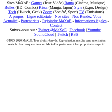
Sites MaXoE :
Games
(Jeux Vidéo)
Rama
(Cinéma, Musique)
Bulles
(BD, Comics)
Kissa
(Manga, Japon)
Style
(Expo, Design)
Tech
(Hi-tech, Geek)
Zoom
(Société, Sport)
TV
(Emissions)
A propos
-
Ligne éditoriale
-
Nos sites
-
Nos Rendez-Vous
-
Actualité
-
Partenariats
-
Rejoindre MaXoE
-
Informations légales
-
Contact
Suivez-nous sur :
Twitter @MaXoE
|
Facebook
|
Youtube
|
SoundCloud
|
Twitch
|
RSS
©1995-2026 MaXoE. Tous droits réservés. Reproduction interdite sans autorisation
préalable. Les marques citées sur MaXoE appartiennent à leur propriétaire respectif.