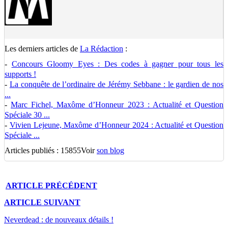
Les derniers articles de
La Rédaction
:
-
Concours Gloomy Eyes : Des codes à gagner pour tous les
supports !
-
La conquête de l’ordinaire de Jérémy Sebbane : le gardien de nos
...
-
Marc Fichel, Maxôme d’Honneur 2023 : Actualité et Question
Spéciale 30 ...
-
Vivien Lejeune, Maxôme d’Honneur 2024 : Actualité et Question
Spéciale ...
Articles publiés : 15855
Voir
son blog
ARTICLE
PRÉCÉDENT
ARTICLE
SUIVANT
Neverdead : de nouveaux détails !