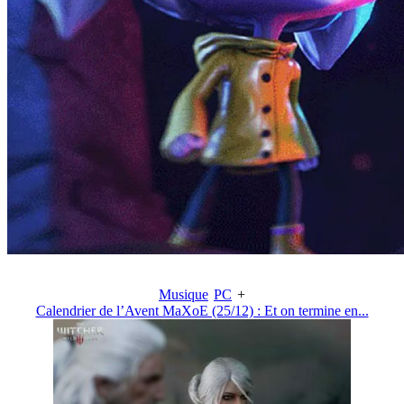
Musique
PC
+
Calendrier de l’Avent MaXoE (25/12) : Et on termine en...