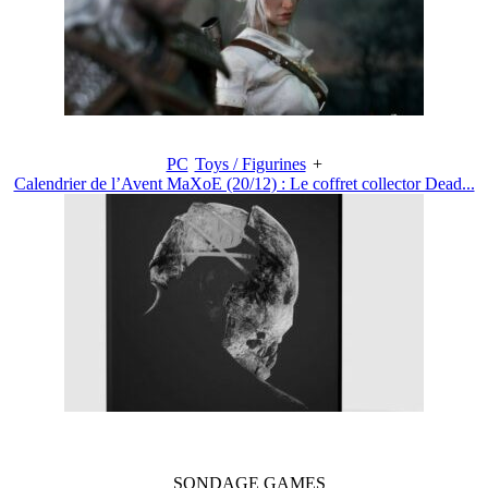
PC
Toys / Figurines
+
Calendrier de l’Avent MaXoE (20/12) : Le coffret collector Dead...
SONDAGE
GAMES