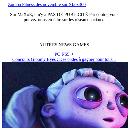
Zumba Fitness dès novembre sur Xbox360
Sur
MaXoE
, il n'y a
PAS DE PUBLICITÉ
Par contre, vous
pouvez nous en faire sur les réseaux sociaux
AUTRES
NEWS
GAMES
PC
PS5
+
Concours Gloomy Eyes : Des codes à gagner pour tous...