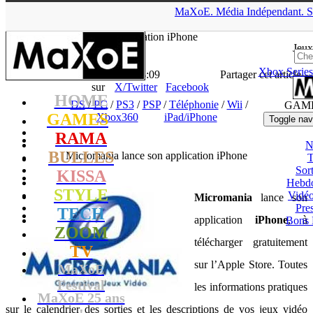
▲
MaXoE.
Média
Indépendant.
S
MaXoE
>
GAMES
>
News
>
DS
>
Micromania lance son
application iPhone
Jeux
Xbox Series
La Rédaction
- 02.11.10, 13:09
Partager cet article
sur
X/Twitter
Facebook
HOME
DS
/
PC
/
PS3
/
PSP
/
Téléphonie
/
Wii
/
GAM
GAMES
Xbox360
iPad/iPhone
Toggle nav
RAMA
N
BULLES
Micromania lance son application iPhone
T
Sort
KISSA
Hebd
STYLE
Vidé
Micromania
lance son
Pres
TECH
application
iPhone
, à
Bons 
ZOOM
télécharger gratuitement
TV
sur l’Apple Store. Toutes
MaXoE
Festival
les informations pratiques
MaXoE 25 ans
sur le calendrier des sorties et les descriptions de vos jeux vidéo
!