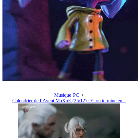
Musique
PC
+
Calendrier de l’Avent MaXoE (25/12) : Et on termine en...