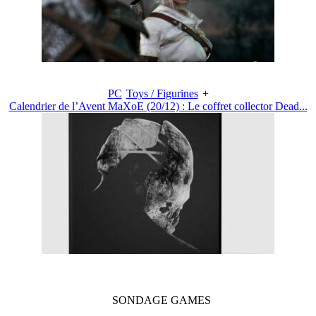
PC
Toys / Figurines
+
Calendrier de l’Avent MaXoE (20/12) : Le coffret collector Dead...
SONDAGE
GAMES