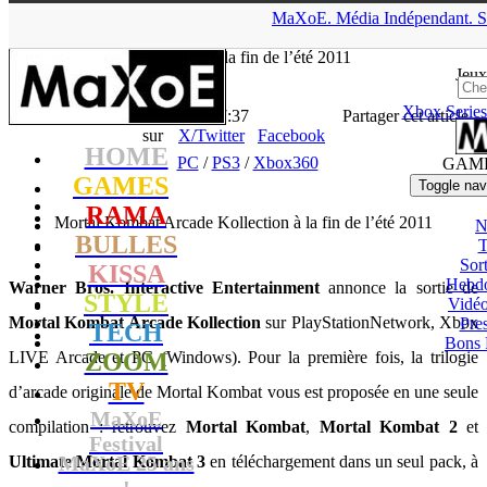
▲
MaXoE.
Média
Indépendant.
S
MaXoE
>
GAMES
>
News
>
PC
>
Mortal Kombat Arcade
Kollection à la fin de l’été 2011
Jeux
Xbox Series
La Rédaction
- 13.05.11, 17:37
Partager cet article
sur
X/Twitter
Facebook
HOME
PC
/
PS3
/
Xbox360
GAM
GAMES
Toggle nav
RAMA
Mortal Kombat Arcade Kollection à la fin de l’été 2011
N
BULLES
T
Sort
KISSA
Hebd
Warner Bros. Interactive Entertainment
annonce la sortie de
STYLE
Vidé
Mortal Kombat Arcade Kollection
sur PlayStationNetwork, Xbox
Pres
TECH
Bons 
LIVE Arcade et PC (Windows). Pour la première fois, la trilogie
ZOOM
TV
d’arcade originale de Mortal Kombat vous est proposée en une seule
MaXoE
compilation : retrouvez
Mortal Kombat
,
Mortal Kombat 2
et
Festival
MaXoE 25 ans
Ultimate Mortal Kombat 3
en téléchargement dans un seul pack, à
!