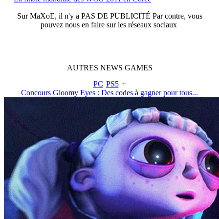
Sur
MaXoE
, il n'y a
PAS DE PUBLICITÉ
Par contre, vous
pouvez nous en faire sur les réseaux sociaux
AUTRES
NEWS
GAMES
PC
PS5
+
Concours Gloomy Eyes : Des codes à gagner pour tous...