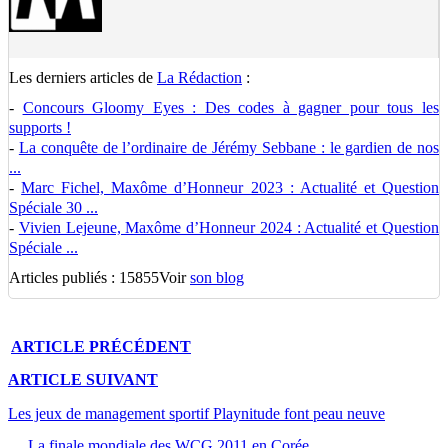
Les derniers articles de
La Rédaction
:
-
Concours Gloomy Eyes : Des codes à gagner pour tous les
supports !
-
La conquête de l’ordinaire de Jérémy Sebbane : le gardien de nos
...
-
Marc Fichel, Maxôme d’Honneur 2023 : Actualité et Question
Spéciale 30 ...
-
Vivien Lejeune, Maxôme d’Honneur 2024 : Actualité et Question
Spéciale ...
Articles publiés : 15855
Voir
son blog
ARTICLE
PRÉCÉDENT
ARTICLE
SUIVANT
Les jeux de management sportif Playnitude font peau neuve
La finale mondiale des WCG 2011 en Corée