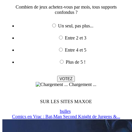
Combien de jeux achetez-vous par mois, tous supports
confondus ?
Un seul, pas plus...
Entre 2 et 3
Entre 4 et 5
Plus de 5 !
Chargement ...
SUR LES SITES MAXOE
bulles
Comics en Vrac : Bat-Man Second Knight de Jurgens &...