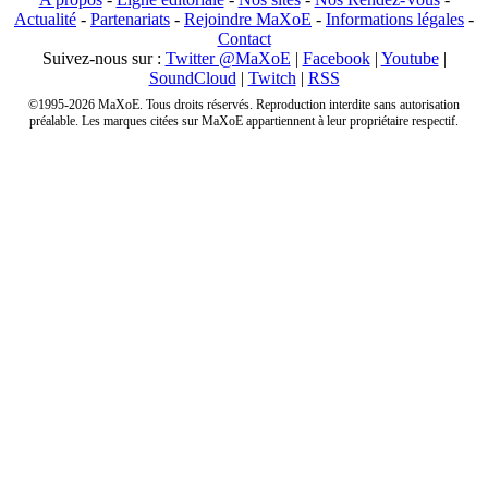
Actualité
-
Partenariats
-
Rejoindre MaXoE
-
Informations légales
-
Contact
Suivez-nous sur :
Twitter @MaXoE
|
Facebook
|
Youtube
|
SoundCloud
|
Twitch
|
RSS
©1995-2026 MaXoE. Tous droits réservés. Reproduction interdite sans autorisation
préalable. Les marques citées sur MaXoE appartiennent à leur propriétaire respectif.