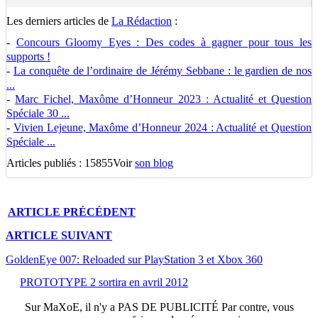
Les derniers articles de
La Rédaction
:
-
Concours Gloomy Eyes : Des codes à gagner pour tous les
supports !
-
La conquête de l’ordinaire de Jérémy Sebbane : le gardien de nos
...
-
Marc Fichel, Maxôme d’Honneur 2023 : Actualité et Question
Spéciale 30 ...
-
Vivien Lejeune, Maxôme d’Honneur 2024 : Actualité et Question
Spéciale ...
Articles publiés : 15855
Voir
son blog
ARTICLE
PRÉCÉDENT
ARTICLE
SUIVANT
GoldenEye 007: Reloaded sur PlayStation 3 et Xbox 360
PROTOTYPE 2 sortira en avril 2012
Sur
MaXoE
, il n'y a
PAS DE PUBLICITÉ
Par contre, vous