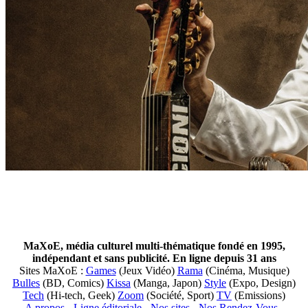
MaXoE, média culturel multi-thématique fondé en 1995,
indépendant et sans publicité. En ligne depuis 31 ans
Sites MaXoE :
Games
(Jeux Vidéo)
Rama
(Cinéma, Musique)
Bulles
(BD, Comics)
Kissa
(Manga, Japon)
Style
(Expo, Design)
Tech
(Hi-tech, Geek)
Zoom
(Société, Sport)
TV
(Emissions)
A propos
-
Ligne éditoriale
-
Nos sites
-
Nos Rendez-Vous
-