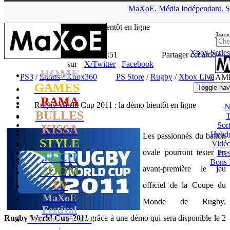
▲
MaXoE.
Média
Indépendant.
S
MaXoE
>
GAMES
>
News
>
PS3
>
Rugby World Cup 2011 : la
démo bientôt en ligne
Jeux
Xbox Series
La Rédaction
- 21.07.11, 19:51
Partager cet article
sur
X/Twitter
Facebook
HOME
PS3
/
Sports
/
Xbox360
PS Store
/
Rugby
/
Xbox Live
GAM
GAMES
Toggle nav
RAMA
Rugby World Cup 2011 : la démo bientôt en ligne
N
BULLES
T
Sort
KISSA
Hebd
Les passionnés du ballon
STYLE
Vidé
ovale pourront tester en
Pres
TECH
Bons 
ZOOM
avant-première le jeu
TV
officiel de la Coupe du
MaXoE
Monde de Rugby,
Festival
MaXoE 25 ans
Rugby World Cup 2011
grâce à une démo qui sera disponible le 2
!