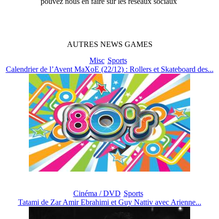
pouvez nous en faire sur les réseaux sociaux
AUTRES
NEWS
GAMES
Misc
Sports
Calendrier de l’Avent MaXoE (22/12) : Rollers et Skateboard des...
Cinéma / DVD
Sports
Tatami de Zar Amir Ebrahimi et Guy Nattiv avec Arienne...