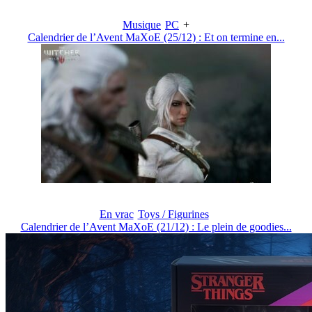
Musique
PC
+
Calendrier de l’Avent MaXoE (25/12) : Et on termine en...
En vrac
Toys / Figurines
Calendrier de l’Avent MaXoE (21/12) : Le plein de goodies...