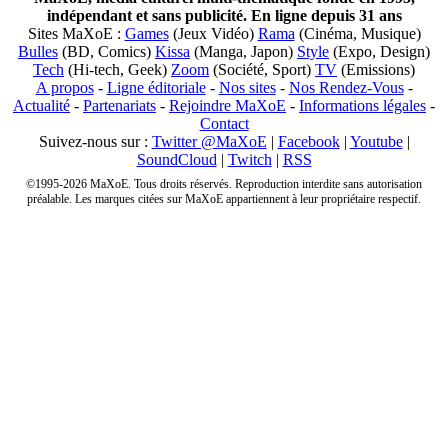
indépendant et sans publicité. En ligne depuis 31 ans
Sites MaXoE :
Games
(Jeux Vidéo)
Rama
(Cinéma, Musique)
Bulles
(BD, Comics)
Kissa
(Manga, Japon)
Style
(Expo, Design)
Tech
(Hi-tech, Geek)
Zoom
(Société, Sport)
TV
(Emissions)
A propos
-
Ligne éditoriale
-
Nos sites
-
Nos Rendez-Vous
-
Actualité
-
Partenariats
-
Rejoindre MaXoE
-
Informations légales
-
Contact
Suivez-nous sur :
Twitter @MaXoE
|
Facebook
|
Youtube
|
SoundCloud
|
Twitch
|
RSS
©1995-2026 MaXoE. Tous droits réservés. Reproduction interdite sans autorisation
préalable. Les marques citées sur MaXoE appartiennent à leur propriétaire respectif.