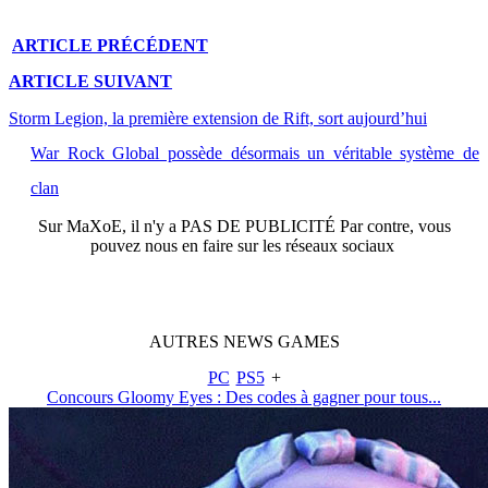
ARTICLE
PRÉCÉDENT
ARTICLE
SUIVANT
Storm Legion, la première extension de Rift, sort aujourd’hui
War Rock Global possède désormais un véritable système de
clan
Sur
MaXoE
, il n'y a
PAS DE PUBLICITÉ
Par contre, vous
pouvez nous en faire sur les réseaux sociaux
AUTRES
NEWS
GAMES
PC
PS5
+
Concours Gloomy Eyes : Des codes à gagner pour tous...