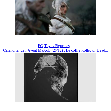
PC
Toys / Figurines
+
Calendrier de l’Avent MaXoE (20/12) : Le coffret collector Dead...