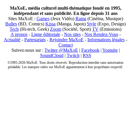
MaXoE, média culturel multi-thématique fondé en 1995,
indépendant et sans publicité. En ligne depuis 31 ans
Sites MaXoE :
Games
(Jeux Vidéo)
Rama
(Cinéma, Musique)
Bulles
(BD, Comics)
Kissa
(Manga, Japon)
Style
(Expo, Design)
Tech
(Hi-tech, Geek)
Zoom
(Société, Sport)
TV
(Emissions)
A propos
-
Ligne éditoriale
-
Nos sites
-
Nos Rendez-Vous
-
Actualité
-
Partenariats
-
Rejoindre MaXoE
-
Informations légales
-
Contact
Suivez-nous sur :
Twitter @MaXoE
|
Facebook
|
Youtube
|
SoundCloud
|
Twitch
|
RSS
©1995-2026 MaXoE. Tous droits réservés. Reproduction interdite sans autorisation
préalable. Les marques citées sur MaXoE appartiennent à leur propriétaire respectif.