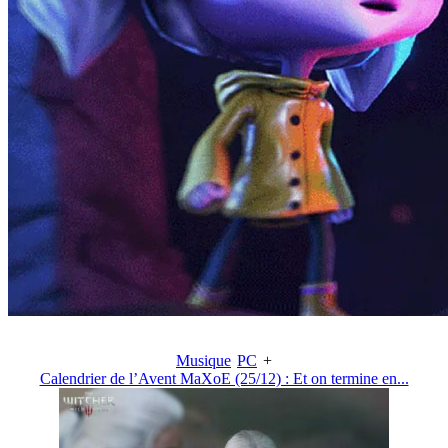
Musique
PC
+
Calendrier de l’Avent MaXoE (25/12) : Et on termine en...