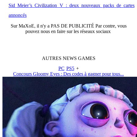
Sid Meier’s Civilization V : deux nouveaux packs de cartes
annoncés
Sur
MaXoE
, il n'y a
PAS DE PUBLICITÉ
Par contre, vous
pouvez nous en faire sur les réseaux sociaux
AUTRES
NEWS
GAMES
PC
PS5
+
Concours Gloomy Eyes : Des codes à gagner pour tous...