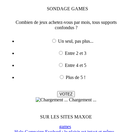
SONDAGE
GAMES
Combien de jeux achetez-vous par mois, tous supports
confondus ?
Un seul, pas plus...
Entre 2 et 3
Entre 4 et 5
Plus de 5 !
Chargement ...
SUR LES SITES MAXOE
games
Halo Campaign Evolved : le plaisir est intact et même...