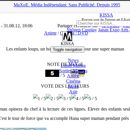
MaXoE.
Média
Indépendant.
▲
Sans Pub
licité
.
Depuis 1995
A
>
Critiques
>
Anime
>
Les enfants loups, un hommage poignant pou
KISSA
Focus sur le Japon et l'Asi
- 31.08.12, 18:06
Partager cet article sur
X/Twitter
Fac
Shônen
Cosplay
Japan Expo
Arts
Anime
/
Cinéma / DVD
KISSA
Les enfants loups, un hommage poignant pour une super maman
Toggle navigation
News
NOTE DE MaXoE
Lundi Manga
Sorties Mangas
/ 5
Anime
Cinéma
VOTE DES LECTEURS
Japon
Asie
man opinera du chef à la lecture de ces lignes. Elever des enfants seul
? C'est le tour de force que va accomplir Hana super maman pendant près