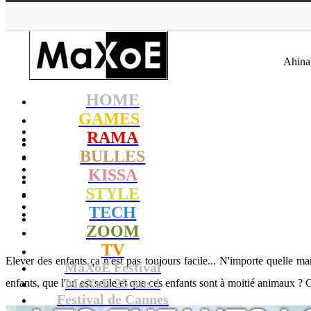
MaXoE
>
KISS
Ahina 
HOME
GAMES
RAMA
BULLES
KISSA
STYLE
TECH
ZOOM
TV
Elever des enfants ça n'est pas toujours facile... N'importe quelle ma
MaXoE Festival
MaXoE 25 ans !
enfants, que l'on est seule et que ces enfants sont à moitié animaux 
Festival de Cannes