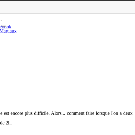
r une super maman
e
ebook
 Martiaux
e est encore plus difficile. Alors... comment faire lorsque l'on a deux
 de 2h.