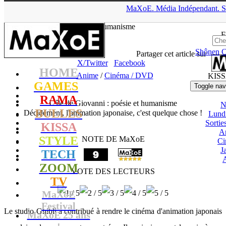
▲
MaXoE.
Média
Indépendant.
S
MaXoE
>
KISSA
>
Critiques
>
Anime
>
L’île de Giovanni : poésie
et humanisme
F
Shônen
C
tof
- 10.11.14, 18:12
Partager cet article sur
X/Twitter
Facebook
HOME
Anime
/
Cinéma / DVD
KIS
GAMES
Toggle nav
RAMA
L’île de Giovanni : poésie et humanisme
N
BULLES
Décidément, l'animation japonaise, c'est quelque chose !
Lund
Sorti
KISSA
A
STYLE
NOTE DE MaXoE
Ci
J
TECH
ZOOM
VOTE DES LECTEURS
TV
MaXoE
Festival
Le studio Ghibli a contribué à rendre le cinéma d'animation japonais
MaXoE 25 ans
!