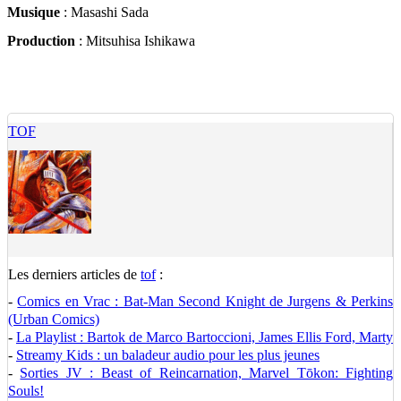
Musique
: Masashi Sada
Production
: Mitsuhisa Ishikawa
TOF
Les derniers articles de
tof
:
-
Comics en Vrac : Bat-Man Second Knight de Jurgens & Perkins
(Urban Comics)
-
La Playlist : Bartok de Marco Bartoccioni, James Ellis Ford, Marty
-
Streamy Kids : un baladeur audio pour les plus jeunes
-
Sorties JV : Beast of Reincarnation, Marvel Tōkon: Fighting
Souls!