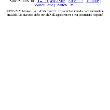
Suivez-nous sur :
Twitter @MaXoE
|
Facebook
|
Youtube
|
SoundCloud
|
Twitch
|
RSS
©1995-2026 MaXoE. Tous droits réservés. Reproduction interdite sans autorisation
préalable. Les marques citées sur MaXoE appartiennent à leur propriétaire respectif.