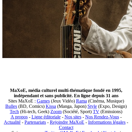
MaXoE, média culturel multi-thématique fondé en 1995,
indépendant et sans publicité. En ligne depuis 31 ans
Sites MaXoE :
Games
(Jeux Vidéo)
Rama
(Cinéma, Musique)
Bulles
(BD, Comics)
Kissa
(Manga, Japon)
Style
(Expo, Design)
Tech
(Hi-tech, Geek)
Zoom
(Société, Sport)
TV
(Emissions)
A propos
-
Ligne éditoriale
-
Nos sites
-
Nos Rendez-Vous
-
Actualité
-
Partenariats
-
Rejoindre MaXoE
-
Informations légales
-
Contact