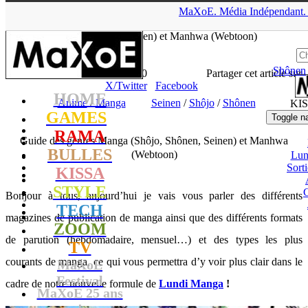
▲
MaXoE.
Média
Indépendant.
MaXoE
>
KISSA
>
Dossiers
>
Anime
>
Guide des genres Manga
(Shôjo, Shônen, Seinen) et Manhwa (Webtoon)
Shônen
Lhesurvivor
- 14.02.24, 12:40
Partager cet article sur
X/Twitter
Facebook
HOME
Anime
/
Manga
Seinen
/
Shôjo
/
Shônen
KI
GAMES
Toggle n
RAMA
Guide des genres Manga (Shôjo, Shônen, Seinen) et Manhwa
BULLES
(Webtoon)
Lun
Sort
KISSA
STYLE
Bonjour à tous, aujourd’hui je vais vous parler des différents
TECH
magazines de publication de manga ainsi que des différents formats
ZOOM
de parution (hebdomadaire, mensuel…) et des types les plus
TV
courants de manga, ce qui vous permettra d’y voir plus clair dans le
MaXoE
Festival
cadre de notre nouvelle formule de
Lundi Manga
!
MaXoE 25 ans
!