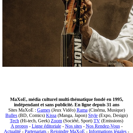
MaXoE, média culturel multi-thématique fondé en 1995,
indépendant et sans publicité. En ligne depuis 31 ans
Sites MaXoE :
Games
(Jeux Vidéo)
Rama
(Cinéma, Musique)
Bulles
(BD, Comics)
Kissa
(Manga, Japon)
Style
(Expo, Design)
Tech
(Hi-tech, Geek)
Zoom
(Société, Sport)
TV
(Emissions)
A propos
-
Ligne éditoriale
-
Nos sites
-
Nos Rendez-Vous
-
Actualité
-
Partenariats
-
Rejoindre MaXoE
-
Informations légales
-