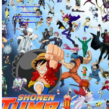
Festival de
Cannes
MaXoE Show
Games