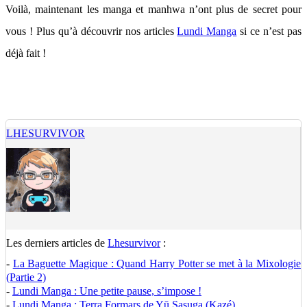
Voilà, maintenant les manga et manhwa n’ont plus de secret pour
vous ! Plus qu’à découvrir nos articles
Lundi Manga
si ce n’est pas
déjà fait !
LHESURVIVOR
Les derniers articles de
Lhesurvivor
:
-
La Baguette Magique : Quand Harry Potter se met à la Mixologie
(Partie 2)
-
Lundi Manga : Une petite pause, s’impose !
-
Lundi Manga : Terra Formars de Yū Sasuga (Kazé)