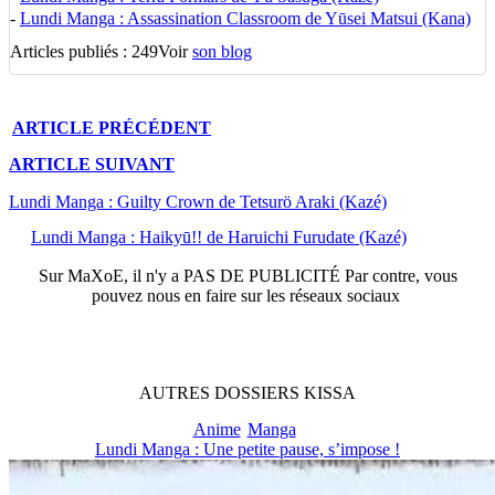
-
Lundi Manga : Assassination Classroom de Yūsei Matsui (Kana)
Articles publiés : 249
Voir
son blog
ARTICLE
PRÉCÉDENT
ARTICLE
SUIVANT
Lundi Manga : Guilty Crown de Tetsurö Araki (Kazé)
Lundi Manga : Haikyū!! de Haruichi Furudate (Kazé)
Sur
MaXoE
, il n'y a
PAS DE PUBLICITÉ
Par contre, vous
pouvez nous en faire sur les réseaux sociaux
AUTRES
DOSSIERS
KISSA
Anime
Manga
Lundi Manga : Une petite pause, s’impose !