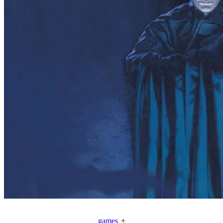
games
+