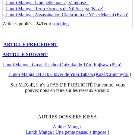
-
Lundi Manga : Une petite pause, s’impose !
-
Lundi Manga : Terra Formars de Yū Sasuga (Kazé)
-
Lundi Manga : Assassination Classroom de Yūsei Matsui (Kana)
Articles publiés : 249
Voir
son blog
ARTICLE
PRÉCÉDENT
ARTICLE
SUIVANT
Lundi Manga : Great Teacher Onizuka de Tōru Fujisaw (Pika)
Lundi Manga : Black Clover de Yuki Tabata (Kazé/Crunchyroll)
Sur
MaXoE
, il n'y a
PAS DE PUBLICITÉ
Par contre, vous
pouvez nous en faire sur les réseaux sociaux
AUTRES
DOSSIERS
KISSA
Anime
Manga
Lundi Manga : Une petite pause, s’impose !