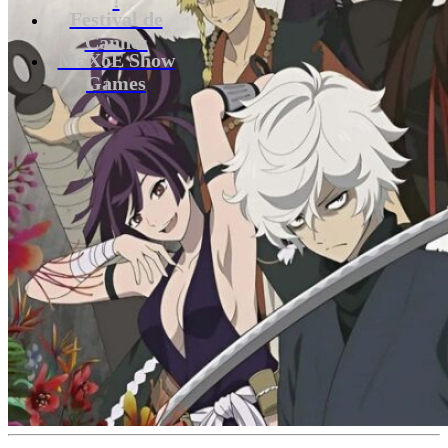
Festival de
Cannes
MaXoE Show
Games