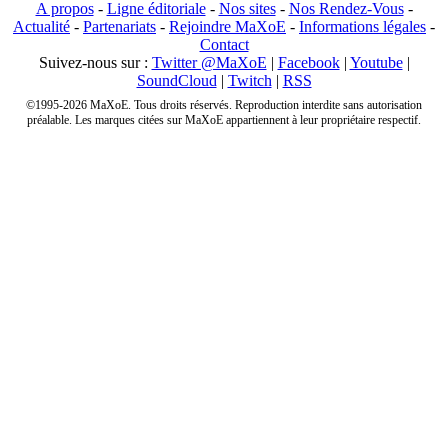
A propos
-
Ligne éditoriale
-
Nos sites
-
Nos Rendez-Vous
-
Actualité
-
Partenariats
-
Rejoindre MaXoE
-
Informations légales
-
Contact
Suivez-nous sur :
Twitter @MaXoE
|
Facebook
|
Youtube
|
SoundCloud
|
Twitch
|
RSS
©1995-2026 MaXoE. Tous droits réservés. Reproduction interdite sans autorisation
préalable. Les marques citées sur MaXoE appartiennent à leur propriétaire respectif.