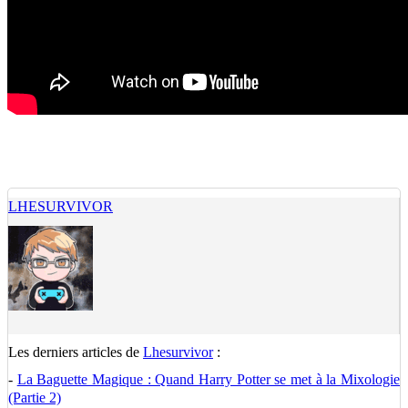
LHESURVIVOR
Les derniers articles de
Lhesurvivor
:
-
La Baguette Magique : Quand Harry Potter se met à la Mixologie
(Partie 2)