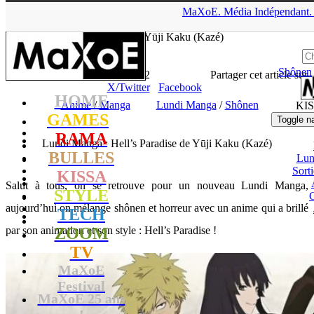
▲
MaXoE.
Média
Indépendant.
MaXoE
>
KISSA
>
Dossiers
>
Anime
>
Lundi Manga : Hell’s
Paradise de Yūji Kaku (Kazé)
Shônen
Lhesurvivor
- 22.09.25, 16:02
Partager cet article sur
X/Twitter
Facebook
HOME
Anime
/
Manga
Lundi Manga
/
Shônen
KI
GAMES
Toggle n
RAMA
Lundi Manga : Hell’s Paradise de Yūji Kaku (Kazé)
BULLES
Lun
Sort
KISSA
Salut à tous, on se retrouve pour un nouveau Lundi Manga,
STYLE
aujourd’hui on mélange shônen et horreur avec un anime qui a brillé
TECH
par son animation et son style : Hell’s Paradise !
ZOOM
TV
MaXoE
Festival
MaXoE 25 ans
!