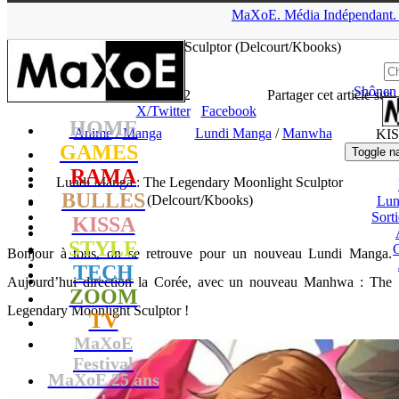
▲
MaXoE.
Média
Indépendant.
MaXoE
>
KISSA
>
Dossiers
>
Anime
>
Lundi Manga : The
Legendary Moonlight Sculptor (Delcourt/Kbooks)
Shônen
Lhesurvivor
- 22.07.24, 16:12
Partager cet article sur
X/Twitter
Facebook
HOME
Anime
/
Manga
Lundi Manga
/
Manwha
KI
GAMES
Toggle n
RAMA
Lundi Manga : The Legendary Moonlight Sculptor
BULLES
(Delcourt/Kbooks)
Lun
Sort
KISSA
STYLE
Bonjour à tous, on se retrouve pour un nouveau Lundi Manga.
TECH
Aujourd’hui direction la Corée, avec un nouveau Manhwa : The
ZOOM
Legendary Moonlight Sculptor !
TV
MaXoE
Festival
MaXoE 25 ans
!