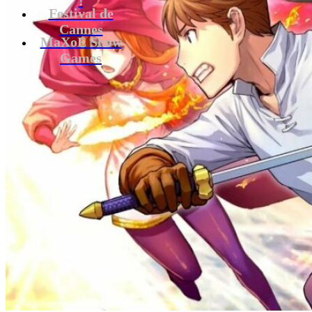
Festival de
Cannes
MaXoE Show
Games