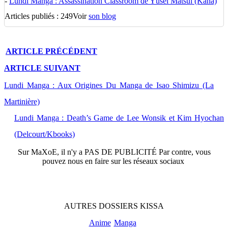
-
Lundi Manga : Assassination Classroom de Yūsei Matsui (Kana)
Articles publiés : 249
Voir
son blog
ARTICLE
PRÉCÉDENT
ARTICLE
SUIVANT
Lundi Manga : Aux Origines Du Manga de Isao Shimizu (La
Martinière)
Lundi Manga : Death’s Game de Lee Wonsik et Kim Hyochan
(Delcourt/Kbooks)
Sur
MaXoE
, il n'y a
PAS DE PUBLICITÉ
Par contre, vous
pouvez nous en faire sur les réseaux sociaux
AUTRES
DOSSIERS
KISSA
Anime
Manga