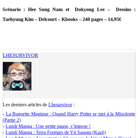
Scénario : Hee Sung Nam et Dokyong Lee – Dessins :
Taehyung Kim – Delcourt – Kbooks – 240 pages – 14,95€
LHESURVIVOR
Les derniers articles de
Lhesurvivor
:
-
La Baguette Magique : Quand Harry Potter se met à la Mixologie
(Partie 2)
-
Lundi Manga : Une petite pause, s’impose !
-
Lundi Manga : Terra Formars de Yū Sasuga (Kazé)