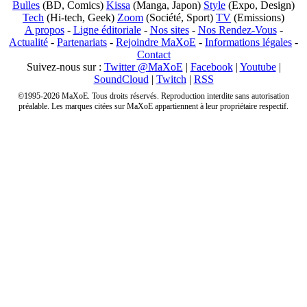
Bulles
(BD, Comics)
Kissa
(Manga, Japon)
Style
(Expo, Design)
Tech
(Hi-tech, Geek)
Zoom
(Société, Sport)
TV
(Emissions)
A propos
-
Ligne éditoriale
-
Nos sites
-
Nos Rendez-Vous
-
Actualité
-
Partenariats
-
Rejoindre MaXoE
-
Informations légales
-
Contact
Suivez-nous sur :
Twitter @MaXoE
|
Facebook
|
Youtube
|
SoundCloud
|
Twitch
|
RSS
©1995-2026 MaXoE. Tous droits réservés. Reproduction interdite sans autorisation
préalable. Les marques citées sur MaXoE appartiennent à leur propriétaire respectif.