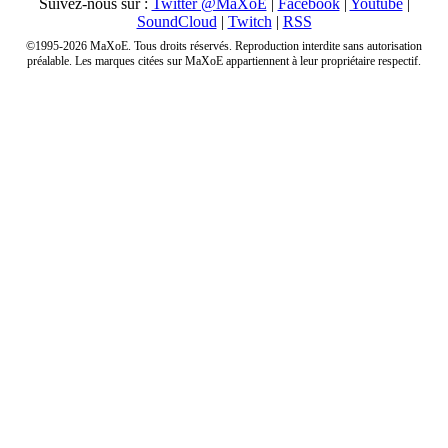
Suivez-nous sur :
Twitter @MaXoE
|
Facebook
|
Youtube
|
SoundCloud
|
Twitch
|
RSS
©1995-2026 MaXoE. Tous droits réservés. Reproduction interdite sans autorisation
préalable. Les marques citées sur MaXoE appartiennent à leur propriétaire respectif.