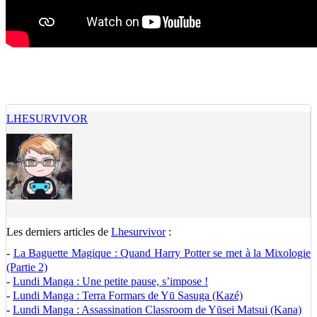
LHESURVIVOR
Les derniers articles de
Lhesurvivor
:
-
La Baguette Magique : Quand Harry Potter se met à la Mixologie
(Partie 2)
-
Lundi Manga : Une petite pause, s’impose !
-
Lundi Manga : Terra Formars de Yū Sasuga (Kazé)
-
Lundi Manga : Assassination Classroom de Yūsei Matsui (Kana)