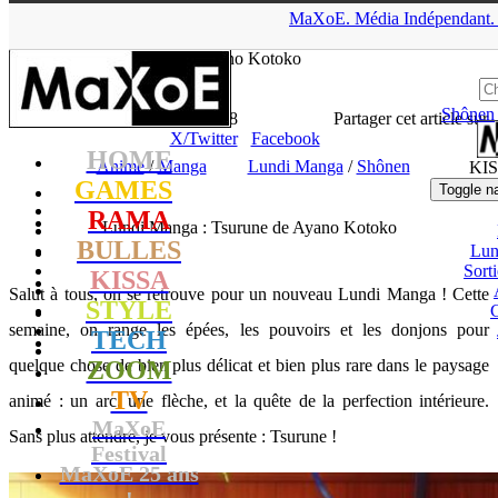
▲
MaXoE.
Média
Indépendant.
MaXoE
>
KISSA
>
Dossiers
>
Anime
>
Lundi Manga : Tsurune de
Ayano Kotoko
Shônen
Lhesurvivor
- 11.05.26, 16:18
Partager cet article sur
X/Twitter
Facebook
HOME
Anime
/
Manga
Lundi Manga
/
Shônen
KI
GAMES
Toggle n
RAMA
Lundi Manga : Tsurune de Ayano Kotoko
BULLES
Lun
Sort
KISSA
Salut à tous, on se retrouve pour un nouveau Lundi Manga ! Cette
STYLE
semaine, on range les épées, les pouvoirs et les donjons pour
TECH
quelque chose de bien plus délicat et bien plus rare dans le paysage
ZOOM
TV
animé : un arc, une flèche, et la quête de la perfection intérieure.
MaXoE
Sans plus attendre, je vous présente : Tsurune !
Festival
MaXoE 25 ans
!