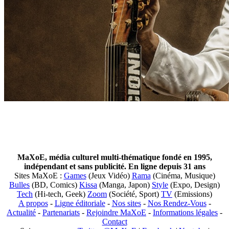
MaXoE, média culturel multi-thématique fondé en 1995,
indépendant et sans publicité. En ligne depuis 31 ans
Sites MaXoE :
Games
(Jeux Vidéo)
Rama
(Cinéma, Musique)
Bulles
(BD, Comics)
Kissa
(Manga, Japon)
Style
(Expo, Design)
Tech
(Hi-tech, Geek)
Zoom
(Société, Sport)
TV
(Emissions)
A propos
-
Ligne éditoriale
-
Nos sites
-
Nos Rendez-Vous
-
Actualité
-
Partenariats
-
Rejoindre MaXoE
-
Informations légales
-
Contact