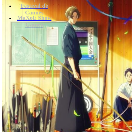
Festival de
Cannes
MaXoE Show
Games