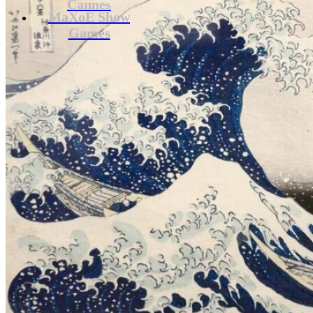
Cannes
MaXoE Show
Games