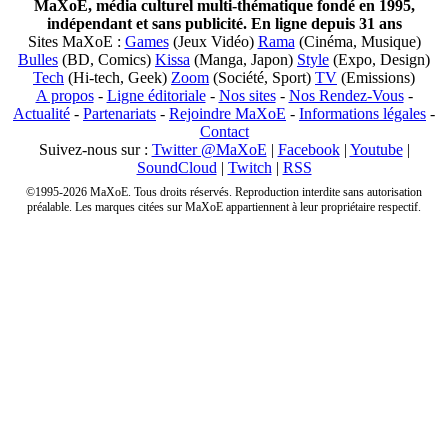
MaXoE, média culturel multi-thématique fondé en 1995,
indépendant et sans publicité. En ligne depuis 31 ans
Sites MaXoE :
Games
(Jeux Vidéo)
Rama
(Cinéma, Musique)
Bulles
(BD, Comics)
Kissa
(Manga, Japon)
Style
(Expo, Design)
Tech
(Hi-tech, Geek)
Zoom
(Société, Sport)
TV
(Emissions)
A propos
-
Ligne éditoriale
-
Nos sites
-
Nos Rendez-Vous
-
Actualité
-
Partenariats
-
Rejoindre MaXoE
-
Informations légales
-
Contact
Suivez-nous sur :
Twitter @MaXoE
|
Facebook
|
Youtube
|
SoundCloud
|
Twitch
|
RSS
©1995-2026 MaXoE. Tous droits réservés. Reproduction interdite sans autorisation
préalable. Les marques citées sur MaXoE appartiennent à leur propriétaire respectif.