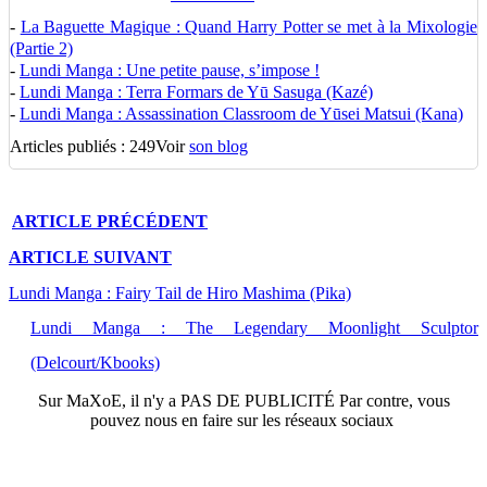
-
La Baguette Magique : Quand Harry Potter se met à la Mixologie
(Partie 2)
-
Lundi Manga : Une petite pause, s’impose !
-
Lundi Manga : Terra Formars de Yū Sasuga (Kazé)
-
Lundi Manga : Assassination Classroom de Yūsei Matsui (Kana)
Articles publiés : 249
Voir
son blog
ARTICLE
PRÉCÉDENT
ARTICLE
SUIVANT
Lundi Manga : Fairy Tail de Hiro Mashima (Pika)
Lundi Manga : The Legendary Moonlight Sculptor
(Delcourt/Kbooks)
Sur
MaXoE
, il n'y a
PAS DE PUBLICITÉ
Par contre, vous
pouvez nous en faire sur les réseaux sociaux