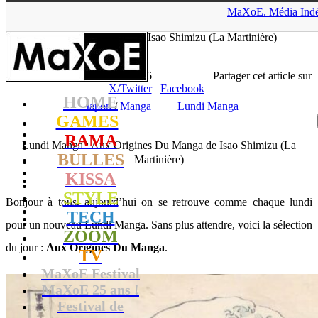
▲
MaXoE.
Média
Ind
MaXoE
>
KISSA
>
Dossiers
>
Japon
>
Lundi Manga : Aux
Origines Du Manga de Isao Shimizu (La Martinière)
Lhesurvivor
- 15.07.24, 16:06
Partager cet article sur
X/Twitter
Facebook
HOME
Japon
/
Manga
Lundi Manga
GAMES
RAMA
Lundi Manga : Aux Origines Du Manga de Isao Shimizu (La
BULLES
Martinière)
KISSA
STYLE
Bonjour à tous, aujourd’hui on se retrouve comme chaque lundi
TECH
pour un nouveau Lundi Manga. Sans plus attendre, voici la sélection
ZOOM
du jour :
Aux Origines Du Manga
.
TV
MaXoE Festival
MaXoE 25 ans !
Festival de